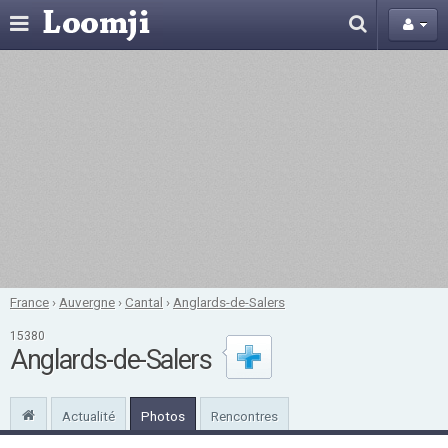
France
›
Auvergne
›
Cantal
›
Anglards-de-Salers
15380
Anglards-de-Salers
Actualité
Photos
Rencontres