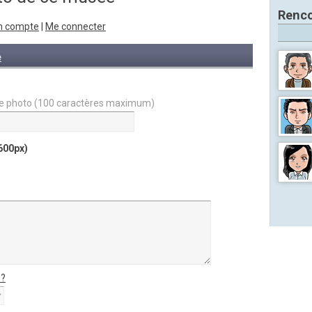
Renco
n compte
|
Me connecter
e
votre photo (100 caractères maximum)
600px)
 ?