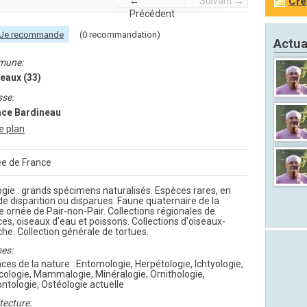
←
Suivant →
Cré
Précédent
Je recommande
(0 recommandation)
Actua
mune:
eaux (33)
sse:
lace Bardineau
le plan
e de France
gie : grands spécimens naturalisés. Espèces rares, en
de disparition ou disparues. Faune quaternaire de la
e ornée de Pair-non-Pair. Collections régionales de
es, oiseaux d'eau et poissons. Collections d'oiseaux-
e. Collection générale de tortues.
es:
ces de la nature : Entomologie, Herpétologie, Ichtyologie,
ologie, Mammalogie, Minéralogie, Ornithologie,
ntologie, Ostéologie actuelle
tecture: