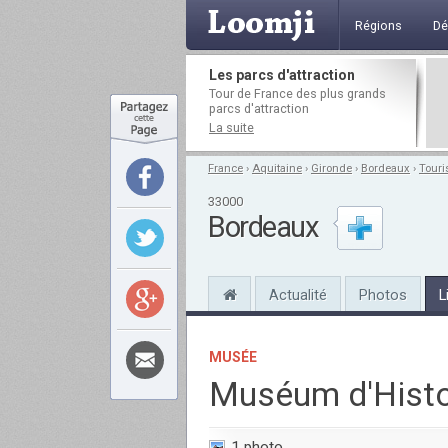
Régions
Dé
Les parcs d'attraction
Tour de France des plus grands
parcs d'attraction
La suite
France
›
Aquitaine
›
Gironde
›
Bordeaux
›
Tour
33000
Bordeaux
Actualité
Photos
L
MUSÉE
Muséum d'Histoi
1 photo