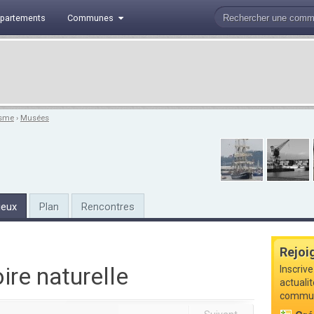
partements
Communes
isme
›
Musées
ieux
Plan
Rencontres
Rejoi
re naturelle
Inscrive
actuali
commune