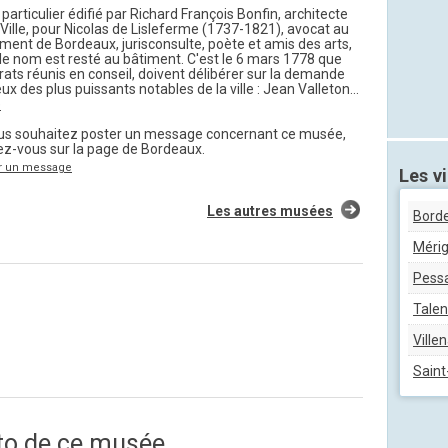
 particulier édifié par Richard François Bonfin, architecte
 Ville, pour Nicolas de Lisleferme (1737-1821), avocat au
ment de Bordeaux, jurisconsulte, poète et amis des arts,
le nom est resté au bâtiment. C'est le 6 mars 1778 que
urats réunis en conseil, doivent délibérer sur la demande
ux des plus puissants notables de la ville : Jean Valleton...
e
ous souhaitez poster un message concernant ce musée,
ez-vous sur la page de Bordeaux.
r un message
Les vi
Les autres musées
Bord
Méri
Pess
Tale
Ville
Saint
to de ce musée