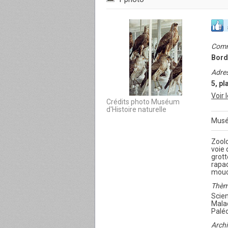
Com
Bord
Adre
5, p
Voir 
Crédits photo Muséum
d'Histoire naturelle
Musé
Zoolo
voie 
grott
rapac
mouch
Thèm
Scien
Malac
Paléo
Archi