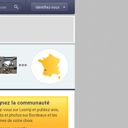
Identifiez-vous
gnez la communauté
z-vous sur Loomji et publiez avis,
tés et photos sur Bordeaux et les
s de votre choix.