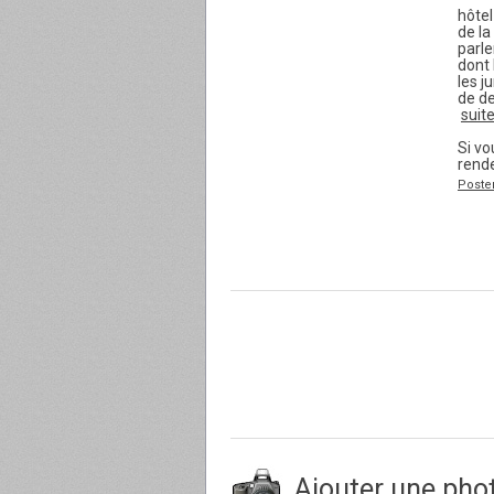
hôtel
de la
parle
dont 
les j
de de
suit
Si v
rend
Poste
Ajouter une pho