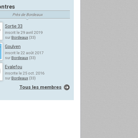
ntres
Près de Bordeaux
Sortie 33
inscrit le 29 avril 2019
sur
Bordeaux
(33)
Goulven
inscrit le 22 août 2017
sur
Bordeaux
(33)
Evalefou
inscrite le 25 oct. 2016
sur
Bordeaux
(33)
Tous les membres