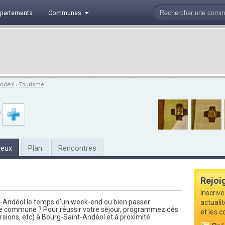
partements
Communes
Andéol
›
Tourisme
ieux
Plan
Rencontres
Rejoi
Inscrive
t-Andéol le temps d'un week-end ou bien passer
actuali
te commune ? Pour réussir votre séjour, programmez dès
et les 
ursions, etc) à Bourg-Saint-Andéol et à proximité.