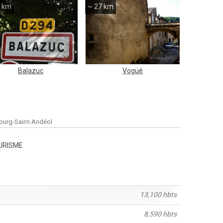
7 km
~ 27 km
Balazuc
Vogüé
ourg-Saint-Andéol
OURISME
13,100 hbts
8,590 hbts