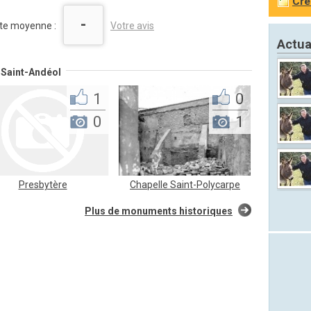
Cré
-
te moyenne :
Votre avis
Actua
-Saint-Andéol
1
0
0
1
Presbytère
Chapelle Saint-Polycarpe
Plus de monuments historiques