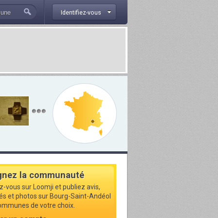
Identifiez-vous
gnez la communauté
z-vous sur Loomji et publiez avis,
tés et photos sur Bourg-Saint-Andéol
communes de votre choix.