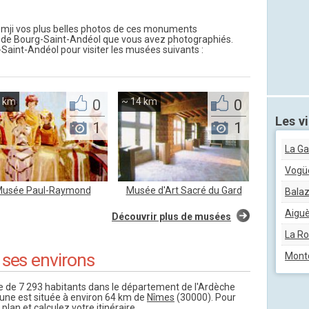
ji vos plus belles photos de ces monuments
 de Bourg-Saint-Andéol que vous avez photographiés.
-Saint-Andéol pour visiter les musées suivants :
4 km
0
~ 14 km
0
Les vi
1
1
La G
Vogü
usée Paul-Raymond
Musée d'Art Sacré du Gard
Bala
Aigu
Découvrir plus de musées
La R
 ses environs
Mont
de 7 293 habitants dans le département de l'Ardèche
une est située à environ 64 km de
Nîmes
(30000). Pour
 plan et calculez votre itinéraire.