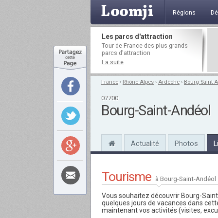
Régions
Dé
Les parcs d'attraction
Tour de France des plus grands
parcs d'attraction
La suite
France
›
Rhône-Alpes
›
Ardèche
›
Bourg-Saint-
07700
Bourg-Saint-Andéol
Actualité
Photos
L
Tourisme
à Bourg-Saint-Andéol
Vous souhaitez découvrir Bourg-Sain
quelques jours de vacances dans cet
maintenant vos activités (visites, exc