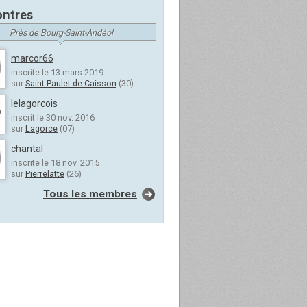
ntres
Près de Bourg-Saint-Andéol
marcor66
inscrite le 13 mars 2019
sur
Saint-Paulet-de-Caisson
(30)
lelagorcois
inscrit le 30 nov. 2016
sur
Lagorce
(07)
chantal
inscrite le 18 nov. 2015
sur
Pierrelatte
(26)
Tous les membres