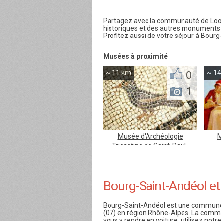
Partagez avec la communauté de Loom
historiques et des autres monuments
Profitez aussi de votre séjour à Bourg
Musées à proximité
~ 11 km
0
~ 1
1
Musée d'Archéologie
M
Tricastine de Saint-Paul-
Trois-Châteaux...
Bourg-Saint-Andéol et
Bourg-Saint-Andéol est une commune 
(07) en région Rhône-Alpes. La comm
vous y rendre en voiture, utilisez notre