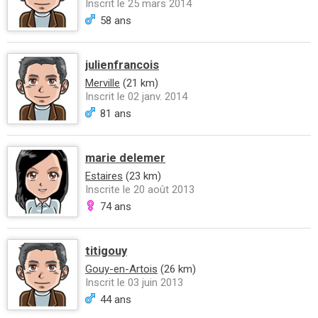
Inscrit le 25 mars 2014
58 ans
julienfrancois
Merville
(21 km)
Inscrit le 02 janv. 2014
81 ans
marie delemer
Estaires
(23 km)
Inscrite le 20 août 2013
74 ans
titigouy
Gouy-en-Artois
(26 km)
Inscrit le 03 juin 2013
44 ans