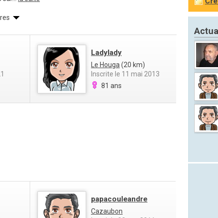
Cré
res
Actua
Ladylady
Le Houga
(20 km)
21
Inscrite le 11 mai 2013
81 ans
papacouleandre
Cazaubon