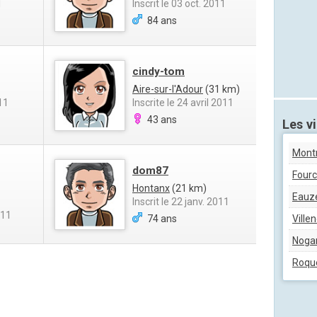
1
Inscrit le 03 oct. 2011
84 ans
cindy-tom
Aire-sur-l'Adour
(31 km)
11
Inscrite le 24 avril 2011
43 ans
Les vi
Mont
dom87
Four
Hontanx
(21 km)
Eauz
Inscrit le 22 janv. 2011
011
74 ans
Ville
Noga
Roqu