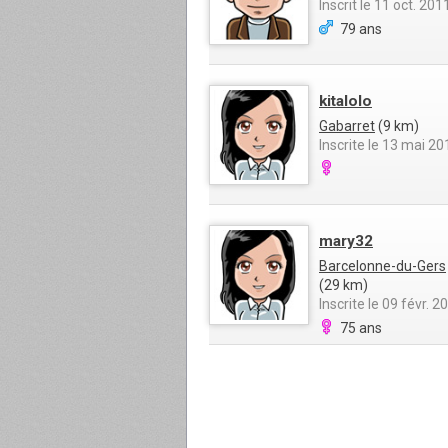
Inscrit le 11 oct. 201
79 ans
kitalolo
Gabarret
(9 km)
Inscrite le 13 mai 20
mary32
Barcelonne-du-Gers
(29 km)
Inscrite le 09 févr. 2
75 ans