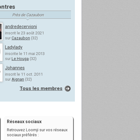
ntres
Près de Cazaubon
andredecervioni
inscrit le 23 août 2021
sur
Cazaubon
(32)
Ladylady
inscrite le 11 mai 2013
sur
Le Houga
(32)
Johannes
inscrit le 11 oct. 2011
sur
Aignan
(32)
Tous les membres
Réseaux sociaux
Retrouvez Loomji sur vos réseaux
sociaux préférés :