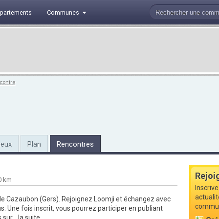
partements
Communes
contre
ieux
Plan
Rencontres
Rejoi
0 km
Inscrive
actuali
de Cazaubon (Gers).
Rejoignez Loomji
et échangez avec
commune
. Une fois inscrit, vous pourrez participer en publiant
 sur...
la suite