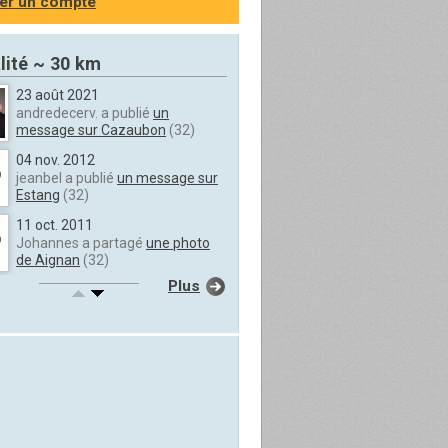
er un compte
lité ~ 30 km
23 août 2021
andredecerv. a publié
un
message sur Cazaubon
(32)
04 nov. 2012
jeanbel a publié
un message sur
Estang
(32)
11 oct. 2011
Johannes a partagé
une photo
de Aignan
(32)
Plus
13 mai 2011
kitalolo a publié
un message sur
Gabarret
(40)
09 févr. 2011
mary32 a partagé
une photo de
Maulichères
(32)
22 janv. 2011
dom87 a publié
un message sur