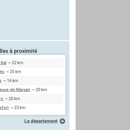
Hontanx
(40)
26 juin 2010
pic a partagé
une photo de
Lubbon
(40)
lles à proximité
réal
~ 22 km
cès
~ 25 km
e
~ 16 km
neuve-de-Marsan
~ 20 km
ro
~ 20 km
efort
~ 23 km
Le département