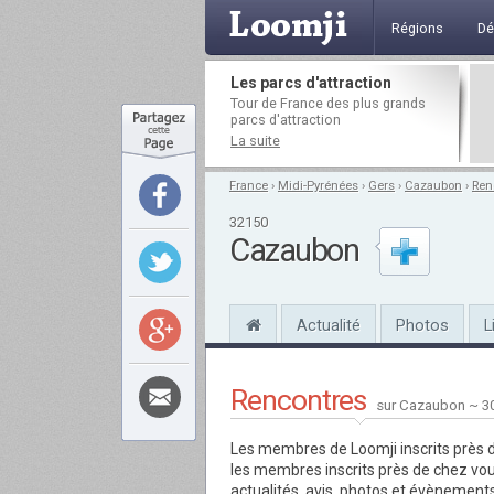
Régions
Dé
Les parcs d'attraction
Tour de France des plus grands
parcs d'attraction
La suite
France
›
Midi-Pyrénées
›
Gers
›
Cazaubon
›
Ren
32150
Cazaubon
Actualité
Photos
L
Rencontres
sur Cazaubon ~ 3
Les membres de Loomji inscrits près 
les membres inscrits près de chez vous
actualités, avis, photos et évènements