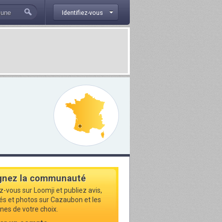
Identifiez-vous
gnez la communauté
z-vous sur Loomji et publiez avis,
tés et photos sur Cazaubon et les
s de votre choix.