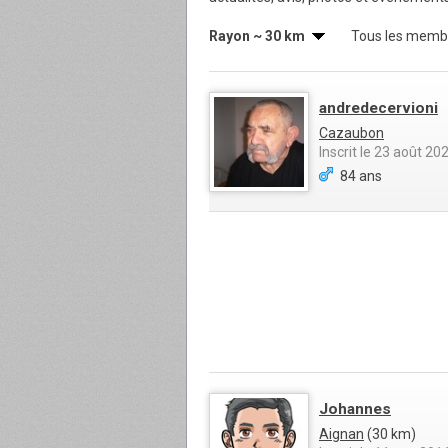
Rayon ~ 30 km
Tous les memb
andredecervioni
Cazaubon
Inscrit le 23 août 20
84 ans
Johannes
Aignan
(30 km)