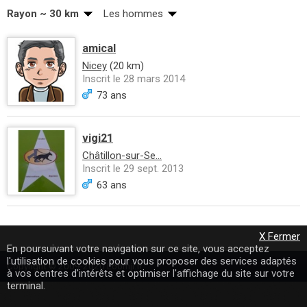
Rayon ~ 30 km
Les hommes
amical
Nicey
(20 km)
Inscrit le 28 mars 2014
73 ans
vigi21
Châtillon-sur-Se...
Inscrit le 29 sept. 2013
63 ans
X Fermer
En poursuivant votre navigation sur ce site, vous acceptez
l'utilisation de cookies pour vous proposer des services adaptés
Copyright © 2009-2020 Loomji.fr
à vos centres d'intérêts et optimiser l'affichage du site sur votre
terminal.