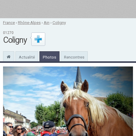
France
›
Rhône-Alpes
›
Ain
›
Coligny
01270
Coligny
Actualité
Photos
Rencontres