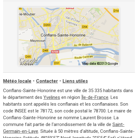
Météo locale
•
Contacter
•
Liens utiles
Conflans-Sainte-Honorine est une ville de 35 335 habitants dans
le département des
Yvelines
en région
Île-de-France
. Les
habitants sont appelés les conflanais et les conflanaises. Son
code INSEE est le 78172, son code postal le 78700. Le maire de
Conflans-Sainte-Honorine se nomme Laurent Brosse. La
commune fait partie de l'arrondissement de la ville de
Saint-
Germain-en-Laye
. Située à 50 mètres d'altitude, Conflans-Sainte-
Honorine (latitude 48°59'57'' Nord, longitude 2°5'54'' Est) s'étend