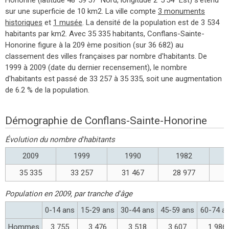
sur une superficie de 10 km2. La ville compte
3 monuments
historiques
et
1 musée
. La densité de la population est de 3 534
habitants par km2. Avec 35 335 habitants, Conflans-Sainte-
Honorine figure à la 209 ème position (sur 36 682) au
classement des villes françaises par nombre d'habitants. De
1999 à 2009 (date du dernier recensement), le nombre
d'habitants est passé de 33 257 à 35 335, soit une augmentation
de 6.2 % de la population.
Démographie de Conflans-Sainte-Honorine
Évolution du nombre d'habitants
2009
1999
1990
1982
35 335
33 257
31 467
28 977
3
Population en 2009, par tranche d'âge
0-14 ans
15-29 ans
30-44 ans
45-59 ans
60-74 a
Hommes
3 755
3 476
3 518
3 607
1 986