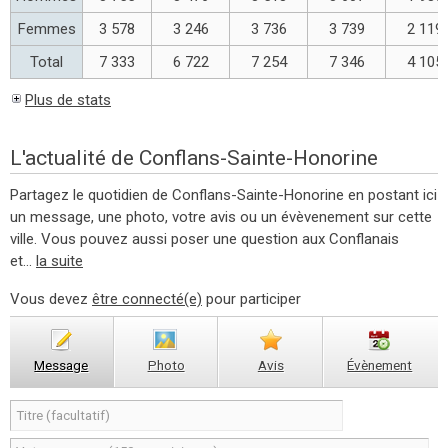
Femmes
3 578
3 246
3 736
3 739
2 119
Total
7 333
6 722
7 254
7 346
4 105
Plus de stats
L'actualité de Conflans-Sainte-Honorine
Partagez le quotidien de Conflans-Sainte-Honorine en postant ici
un message, une photo, votre avis ou un évèvenement sur cette
ville. Vous pouvez aussi poser une question aux Conflanais
et...
la suite
Vous devez
être connecté(e)
pour participer
Message
Photo
Avis
Évènement