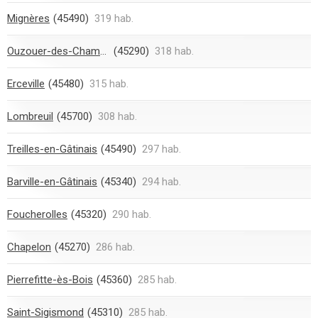
Mignères
(45490)
319 hab.
Ouzouer-des-Champs
(45290)
318 hab.
Erceville
(45480)
315 hab.
Lombreuil
(45700)
308 hab.
Treilles-en-Gâtinais
(45490)
297 hab.
Barville-en-Gâtinais
(45340)
294 hab.
Foucherolles
(45320)
290 hab.
Chapelon
(45270)
286 hab.
Pierrefitte-ès-Bois
(45360)
285 hab.
Saint-Sigismond
(45310)
285 hab.