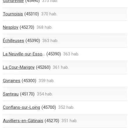
Gondreville
(45490)
373 hab.
Tournoisis
(45310)
370 hab.
Nesploy
(45270)
368 hab.
Échilleuses
(45390)
363 hab.
La Neuville-sur-Essonne
(45390)
363 hab.
La Cour-Marigny
(45260)
361 hab.
Givraines
(45300)
359 hab.
Santeau
(45170)
354 hab.
Conflans-sur-Loing
(45700)
352 hab.
Auvilliers-en-Gâtinais
(45270)
351 hab.