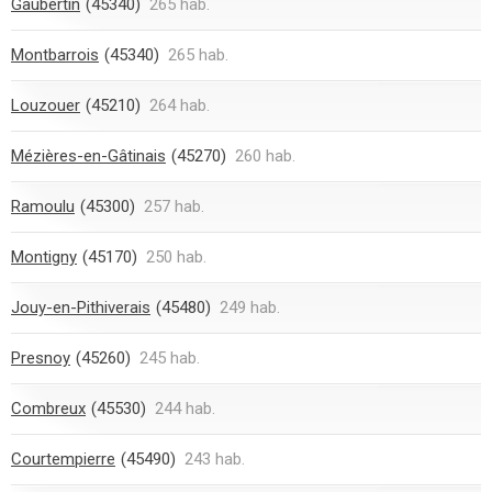
Gaubertin
(45340)
265 hab.
Montbarrois
(45340)
265 hab.
Louzouer
(45210)
264 hab.
Mézières-en-Gâtinais
(45270)
260 hab.
Ramoulu
(45300)
257 hab.
Montigny
(45170)
250 hab.
Jouy-en-Pithiverais
(45480)
249 hab.
Presnoy
(45260)
245 hab.
Combreux
(45530)
244 hab.
Courtempierre
(45490)
243 hab.