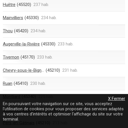
Huêtre
(45520)
237 hab.
Mainvilliers
(45330)
234 hab.
Thou
(45420)
234 hab.
Augerville-la-Rivière
(45330)
233 hab.
Tivernon
(45170)
233 hab.
Chevry-sous-le-Bignon
(45210)
231 hab.
Ruan
(45410)
230 hab.
Montliard
(45340)
225 hab.
X Fermer
En poursuivant votre navigation sur ce site, vous acceptez
l'utilisation de cookies pour vous proposer des services adaptés
Césarville-Dossainville
(45300)
216 hab.
à vos centres d'intérêts et optimiser l'affichage du site sur votre
terminal.
Pers-en-Gâtinais
(45210)
213 hab.