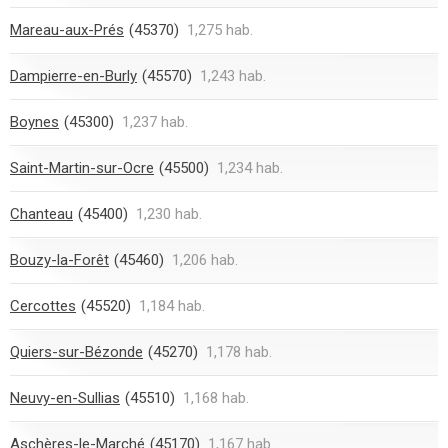
Mareau-aux-Prés
(45370)
1,275 hab.
Dampierre-en-Burly
(45570)
1,243 hab.
Boynes
(45300)
1,237 hab.
Saint-Martin-sur-Ocre
(45500)
1,234 hab.
Chanteau
(45400)
1,230 hab.
Bouzy-la-Forêt
(45460)
1,206 hab.
Cercottes
(45520)
1,184 hab.
Quiers-sur-Bézonde
(45270)
1,178 hab.
Neuvy-en-Sullias
(45510)
1,168 hab.
Aschères-le-Marché
(45170)
1,167 hab.