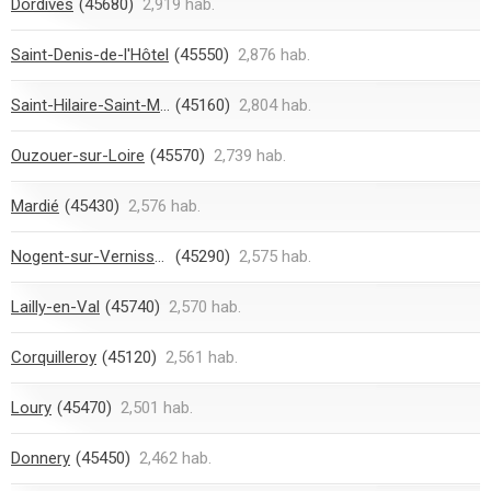
Dordives
(45680)
2,919 hab.
Saint-Denis-de-l'Hôtel
(45550)
2,876 hab.
Saint-Hilaire-Saint-Mesmin
(45160)
2,804 hab.
Ouzouer-sur-Loire
(45570)
2,739 hab.
Mardié
(45430)
2,576 hab.
Nogent-sur-Vernisson
(45290)
2,575 hab.
Lailly-en-Val
(45740)
2,570 hab.
Corquilleroy
(45120)
2,561 hab.
Loury
(45470)
2,501 hab.
Donnery
(45450)
2,462 hab.