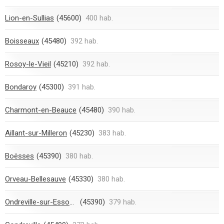
Lion-en-Sullias
(45600)
400 hab.
Boisseaux
(45480)
392 hab.
Rosoy-le-Vieil
(45210)
392 hab.
Bondaroy
(45300)
391 hab.
Charmont-en-Beauce
(45480)
390 hab.
Aillant-sur-Milleron
(45230)
383 hab.
Boësses
(45390)
380 hab.
Orveau-Bellesauve
(45330)
380 hab.
Ondreville-sur-Essonne
(45390)
379 hab.