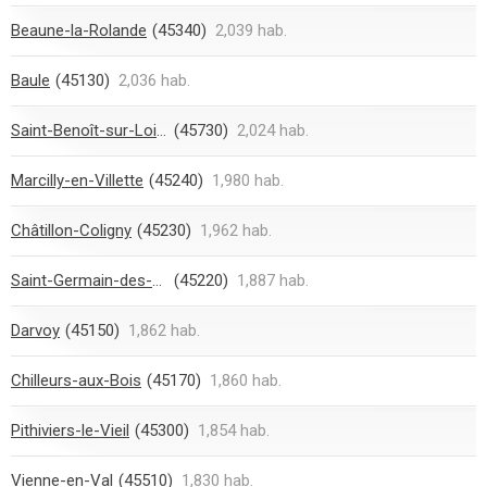
Beaune-la-Rolande
(45340)
2,039 hab.
Baule
(45130)
2,036 hab.
Saint-Benoît-sur-Loire
(45730)
2,024 hab.
Marcilly-en-Villette
(45240)
1,980 hab.
Châtillon-Coligny
(45230)
1,962 hab.
Saint-Germain-des-Prés
(45220)
1,887 hab.
Darvoy
(45150)
1,862 hab.
Chilleurs-aux-Bois
(45170)
1,860 hab.
Pithiviers-le-Vieil
(45300)
1,854 hab.
Vienne-en-Val
(45510)
1,830 hab.