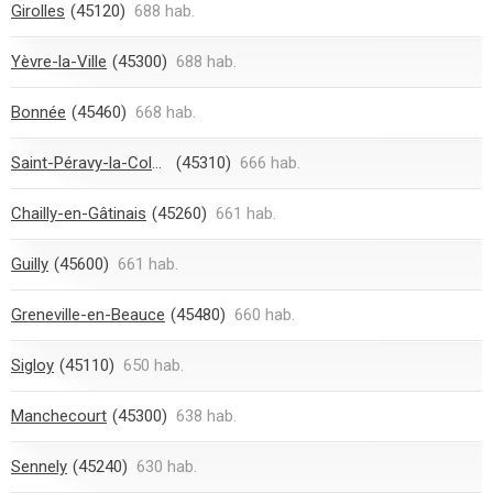
Girolles
(45120)
688 hab.
Yèvre-la-Ville
(45300)
688 hab.
Bonnée
(45460)
668 hab.
Saint-Péravy-la-Colombe
(45310)
666 hab.
Chailly-en-Gâtinais
(45260)
661 hab.
Guilly
(45600)
661 hab.
Greneville-en-Beauce
(45480)
660 hab.
Sigloy
(45110)
650 hab.
Manchecourt
(45300)
638 hab.
Sennely
(45240)
630 hab.