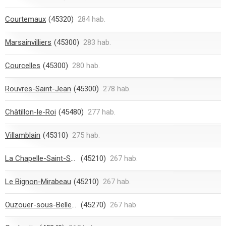
Courtemaux
(45320)
284 hab.
Marsainvilliers
(45300)
283 hab.
Courcelles
(45300)
280 hab.
Rouvres-Saint-Jean
(45300)
278 hab.
Châtillon-le-Roi
(45480)
277 hab.
Villamblain
(45310)
275 hab.
La Chapelle-Saint-Sépulcre
(45210)
267 hab.
Le Bignon-Mirabeau
(45210)
267 hab.
Ouzouer-sous-Bellegarde
(45270)
267 hab.