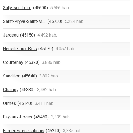
Sully-sur-Loire
(45600)
5,556 hab.
Saint-Pryvé-Saint-Mesmin
(45750)
5,224 hab.
Jargeau
(45150)
4,492 hab.
Neuville-aux-Bois
(45170)
4,057 hab.
Courtenay
(45320)
3,886 hab.
Sandillon
(45640)
3,802 hab.
Chaingy
(45380)
3,482 hab.
Ormes
(45140)
3,411 hab.
Fay-aux-Loges
(45450)
3,339 hab.
Ferrières-en-Gâtinais
(45210)
3,335 hab.