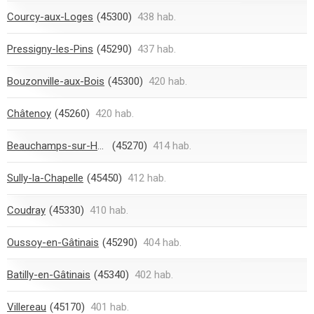
Courcy-aux-Loges
(45300)
438 hab.
Pressigny-les-Pins
(45290)
437 hab.
Bouzonville-aux-Bois
(45300)
420 hab.
Châtenoy
(45260)
420 hab.
Beauchamps-sur-Huillard
(45270)
414 hab.
Sully-la-Chapelle
(45450)
412 hab.
Coudray
(45330)
410 hab.
Oussoy-en-Gâtinais
(45290)
404 hab.
Batilly-en-Gâtinais
(45340)
402 hab.
Villereau
(45170)
401 hab.