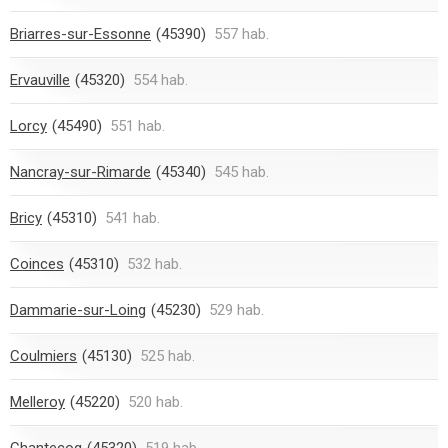
Briarres-sur-Essonne
(45390)
557 hab.
Ervauville
(45320)
554 hab.
Lorcy
(45490)
551 hab.
Nancray-sur-Rimarde
(45340)
545 hab.
Bricy
(45310)
541 hab.
Coinces
(45310)
532 hab.
Dammarie-sur-Loing
(45230)
529 hab.
Coulmiers
(45130)
525 hab.
Melleroy
(45220)
520 hab.
Chantecoq
(45320)
519 hab.