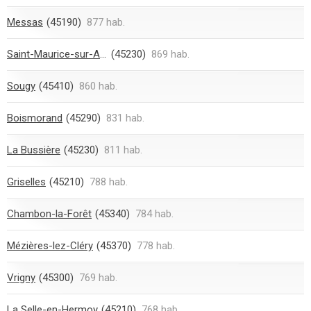
Messas
(45190)
877 hab.
Saint-Maurice-sur-Aveyron
(45230)
869 hab.
Sougy
(45410)
860 hab.
Boismorand
(45290)
831 hab.
La Bussière
(45230)
811 hab.
Griselles
(45210)
788 hab.
Chambon-la-Forêt
(45340)
784 hab.
Mézières-lez-Cléry
(45370)
778 hab.
Vrigny
(45300)
769 hab.
La Selle-en-Hermoy
(45210)
768 hab.