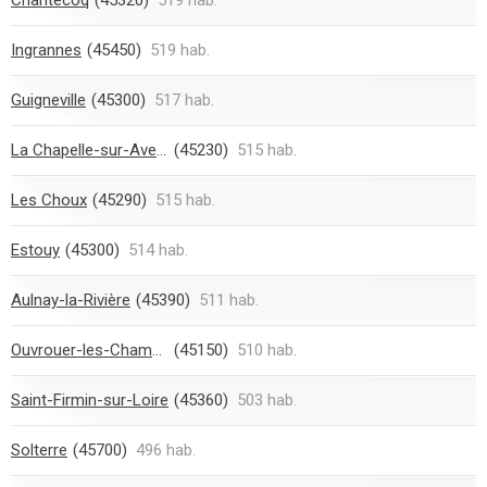
Ingrannes
(45450)
519 hab.
Guigneville
(45300)
517 hab.
La Chapelle-sur-Aveyron
(45230)
515 hab.
Les Choux
(45290)
515 hab.
Estouy
(45300)
514 hab.
Aulnay-la-Rivière
(45390)
511 hab.
Ouvrouer-les-Champs
(45150)
510 hab.
Saint-Firmin-sur-Loire
(45360)
503 hab.
Solterre
(45700)
496 hab.