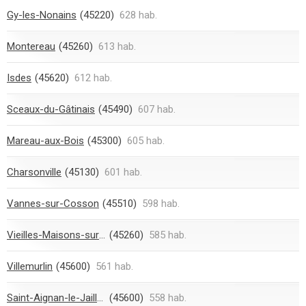
Gy-les-Nonains
(45220)
628 hab.
Montereau
(45260)
613 hab.
Isdes
(45620)
612 hab.
Sceaux-du-Gâtinais
(45490)
607 hab.
Mareau-aux-Bois
(45300)
605 hab.
Charsonville
(45130)
601 hab.
Vannes-sur-Cosson
(45510)
598 hab.
Vieilles-Maisons-sur-Joudry
(45260)
585 hab.
Villemurlin
(45600)
561 hab.
Saint-Aignan-le-Jaillard
(45600)
558 hab.