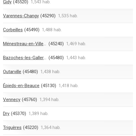
Gidy
(45520)
1,543 hab.
Varennes-Changy
(45290)
1,535 hab.
Corbeilles
(45490)
1,488 hab.
Ménestreau-en-Villette
(45240)
1,469 hab.
Bazoches-les-Gallerandes
(45480)
1,443 hab.
Outarville
(45480)
1,438 hab.
Épieds-en-Beauce
(45130)
1,418 hab.
Vennecy
(45760)
1,394 hab.
Dry
(45370)
1,389 hab.
Triguères
(45220)
1,364 hab.