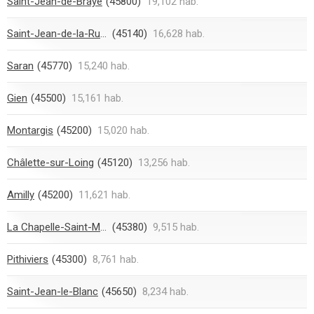
Saint-Jean-de-Braye
(45800)
19,102 hab.
Saint-Jean-de-la-Ruelle
(45140)
16,628 hab.
Saran
(45770)
15,240 hab.
Gien
(45500)
15,161 hab.
Montargis
(45200)
15,020 hab.
Châlette-sur-Loing
(45120)
13,256 hab.
Amilly
(45200)
11,621 hab.
La Chapelle-Saint-Mesmin
(45380)
9,515 hab.
Pithiviers
(45300)
8,761 hab.
Saint-Jean-le-Blanc
(45650)
8,234 hab.