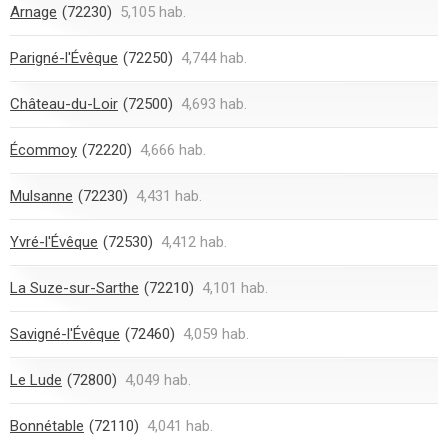
Arnage
(72230)
5,105 hab.
Parigné-l'Évêque
(72250)
4,744 hab.
Château-du-Loir
(72500)
4,693 hab.
Écommoy
(72220)
4,666 hab.
Mulsanne
(72230)
4,431 hab.
Yvré-l'Évêque
(72530)
4,412 hab.
La Suze-sur-Sarthe
(72210)
4,101 hab.
Savigné-l'Évêque
(72460)
4,059 hab.
Le Lude
(72800)
4,049 hab.
Bonnétable
(72110)
4,041 hab.