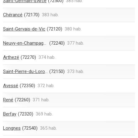
Saint-Germain-d'Arcé
(72500)
385 hab.
Chérancé
(72170)
383 hab.
Saint-Gervais-de-Vic
(72120)
380 hab.
Neuvy-en-Champagne
(72240)
377 hab.
Arthezé
(72270)
374 hab.
Saint-Pierre-du-Lorouër
(72150)
373 hab.
Avessé
(72350)
372 hab.
René
(72260)
371 hab.
Berfay
(72320)
369 hab.
Longnes
(72540)
365 hab.