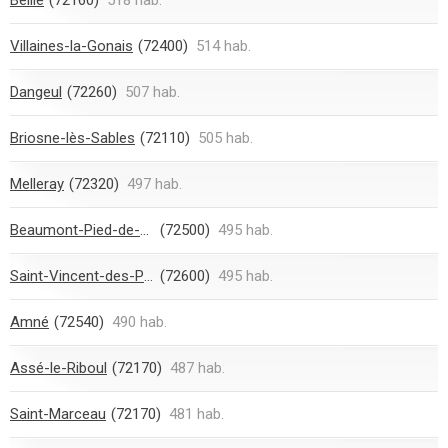
Villaines-la-Gonais
(72400)
514 hab.
Dangeul
(72260)
507 hab.
Briosne-lès-Sables
(72110)
505 hab.
Melleray
(72320)
497 hab.
Beaumont-Pied-de-Boeuf
(72500)
495 hab.
Saint-Vincent-des-Prés
(72600)
495 hab.
Amné
(72540)
490 hab.
Assé-le-Riboul
(72170)
487 hab.
Saint-Marceau
(72170)
481 hab.