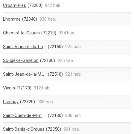
Crosmières
(72200)
942 hab.
Lhomme
(72340)
938 hab.
Chemiré-le-Gaudin
(72210)
934 hab.
Saint-Vincent-du-Lorouër
(72150)
925 hab.
Sougé-le-Ganelon
(72130)
925 hab.
Saint-Jean-de-la-Motte
(72510)
921 hab.
Vivoin
(72170)
912 hab.
Lamnay
(72320)
908 hab.
Saint-Ouen-de-Mimbré
(72130)
906 hab.
Saint-Denis-d'Orques
(72350)
901 hab.