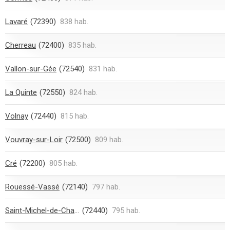
Lavaré
(72390)
838 hab.
Cherreau
(72400)
835 hab.
Vallon-sur-Gée
(72540)
831 hab.
La Quinte
(72550)
824 hab.
Volnay
(72440)
815 hab.
Vouvray-sur-Loir
(72500)
809 hab.
Cré
(72200)
805 hab.
Rouessé-Vassé
(72140)
797 hab.
Saint-Michel-de-Chavaignes
(72440)
795 hab.