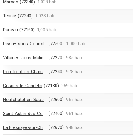
Marçon
(72340)
1,028 hab.
Tennie
(72240)
1,023 hab.
Duneau
(72160)
1,005 hab.
Dissay-sous-Courcillon
(72500)
1,000 hab.
Villaines-sous-Malicorne
(72270)
985 hab.
Domfront-en-Champagne
(72240)
978 hab.
Gesnes-le-Gandelin
(72130)
969 hab.
Neufchâtel-en-Saosnois
(72600)
967 hab.
Saint-Aubin-des-Coudrais
(72400)
961 hab.
La Fresnaye-sur-Chédouet
(72670)
948 hab.