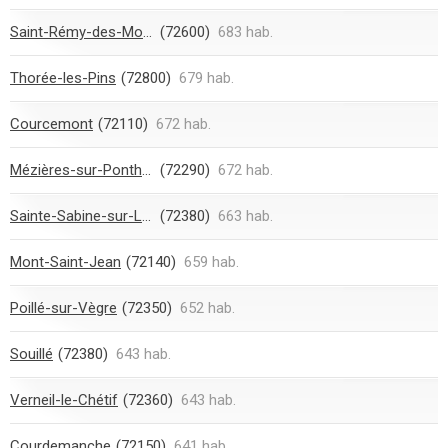
Saint-Rémy-des-Monts
(72600)
683 hab.
Thorée-les-Pins
(72800)
679 hab.
Courcemont
(72110)
672 hab.
Mézières-sur-Ponthouin
(72290)
672 hab.
Sainte-Sabine-sur-Longève
(72380)
663 hab.
Mont-Saint-Jean
(72140)
659 hab.
Poillé-sur-Vègre
(72350)
652 hab.
Souillé
(72380)
643 hab.
Verneil-le-Chétif
(72360)
643 hab.
Courdemanche
(72150)
641 hab.