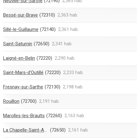
Neuville-sur-Sarthe
(72190)
2,365 hab.
Bessé-sur-Braye
(72310)
2,363 hab.
Sillé-le-Guillaume
(72140)
2,361 hab.
Saint-Saturnin
(72650)
2,341 hab.
Laigné-en-Belin
(72220)
2,290 hab.
Saint-Mars-d'Outillé
(72220)
2,233 hab.
Fresnay-sur-Sarthe
(72130)
2,198 hab.
Rouillon
(72700)
2,191 hab.
Marolles-les-Braults
(72260)
2,163 hab.
La Chapelle-Saint-Aubin
(72650)
2,161 hab.