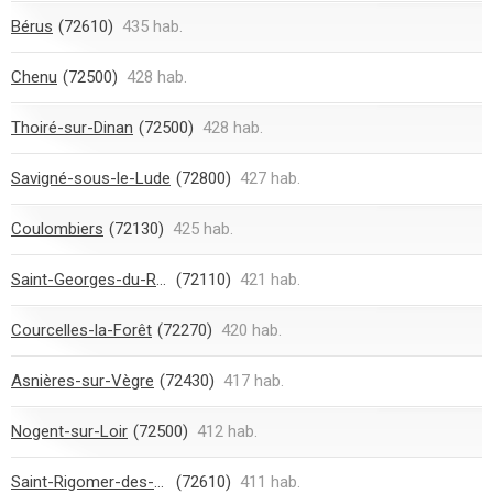
Bérus
(72610)
435 hab.
Chenu
(72500)
428 hab.
Thoiré-sur-Dinan
(72500)
428 hab.
Savigné-sous-le-Lude
(72800)
427 hab.
Coulombiers
(72130)
425 hab.
Saint-Georges-du-Rosay
(72110)
421 hab.
Courcelles-la-Forêt
(72270)
420 hab.
Asnières-sur-Vègre
(72430)
417 hab.
Nogent-sur-Loir
(72500)
412 hab.
Saint-Rigomer-des-Bois
(72610)
411 hab.