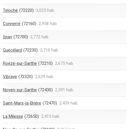
Teloché
(72220)
3,025 hab.
Connerré
(72160)
2,958 hab.
Spay
(72700)
2,772 hab.
Guécélard
(72230)
2,716 hab.
Roézé-sur-Sarthe
(72210)
2,675 hab.
Vibraye
(72320)
2,629 hab.
Noyen-sur-Sarthe
(72430)
2,591 hab.
Saint-Mars-la-Brière
(72470)
2,439 hab.
La Milesse
(72650)
2,415 hab.