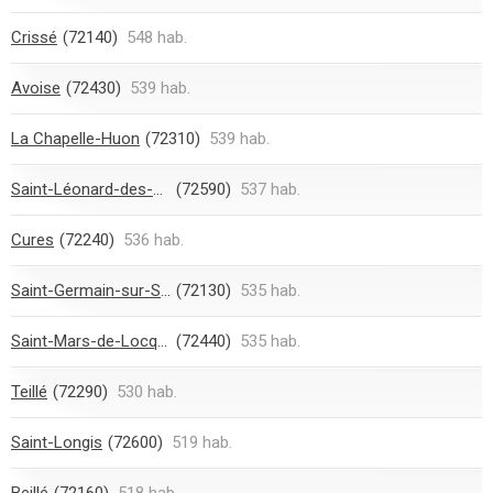
Crissé
(72140)
548 hab.
Avoise
(72430)
539 hab.
La Chapelle-Huon
(72310)
539 hab.
Saint-Léonard-des-Bois
(72590)
537 hab.
Cures
(72240)
536 hab.
Saint-Germain-sur-Sarthe
(72130)
535 hab.
Saint-Mars-de-Locquenay
(72440)
535 hab.
Teillé
(72290)
530 hab.
Saint-Longis
(72600)
519 hab.
Beillé
(72160)
518 hab.