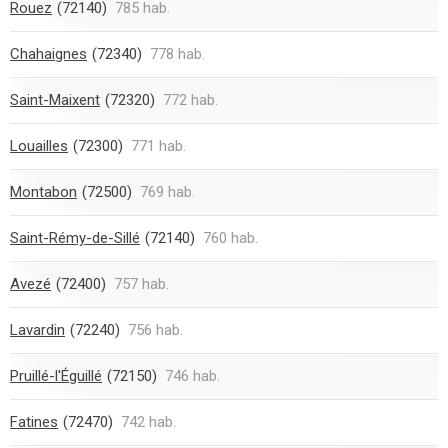
Rouez
(72140)
785 hab.
Chahaignes
(72340)
778 hab.
Saint-Maixent
(72320)
772 hab.
Louailles
(72300)
771 hab.
Montabon
(72500)
769 hab.
Saint-Rémy-de-Sillé
(72140)
760 hab.
Avezé
(72400)
757 hab.
Lavardin
(72240)
756 hab.
Pruillé-l'Éguillé
(72150)
746 hab.
Fatines
(72470)
742 hab.