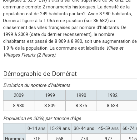
commune compte
2 monuments historiques
. La densité de la
population est de 249 habitants par km2. Avec 8 980 habitants,
Domérat figure à la 1 065 ème position (sur 36 682) au
classement des villes françaises par nombre d'habitants. De
1999 à 2009 (date du dernier recensement), le nombre
d'habitants est passé de 8 809 à 8 980, soit une augmentation de
1.9 % de la population. La commune est labellisée
Villes et
Villages Fleuris (2 fleurs)
.
Démographie de Domérat
Évolution du nombre d'habitants
2009
1999
1990
1982
8 980
8 809
8 875
8 534
Population en 2009, par tranche d'âge
0-14 ans
15-29 ans
30-44 ans
45-59 ans
60-74 a
Hommes
715
568
774
977
915