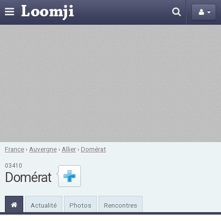
France
›
Auvergne
›
Allier
›
Domérat
03410
Domérat
Actualité
Photos
Rencontres