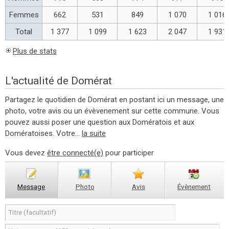
Femmes
662
531
849
1 070
1 016
Total
1 377
1 099
1 623
2 047
1 931
Plus de stats
L'actualité de Domérat
Partagez le quotidien de Domérat en postant ici un message, une
photo, votre avis ou un évèvenement sur cette commune. Vous
pouvez aussi poser une question aux Domératois et aux
Domératoises. Votre...
la suite
Vous devez
être connecté(e)
pour participer
Message
Photo
Avis
Évènement