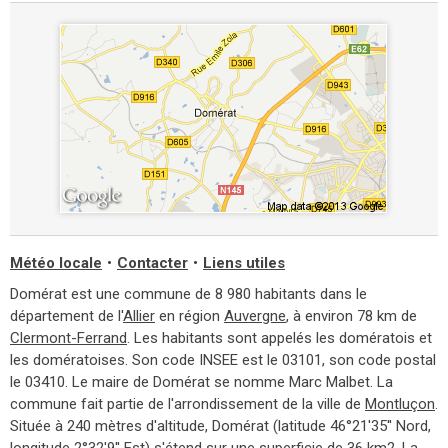
Météo locale
•
Contacter
•
Liens utiles
Domérat est une commune de 8 980 habitants dans le
département de l'
Allier
en région
Auvergne
, à environ 78 km de
Clermont-Ferrand
. Les habitants sont appelés les domératois et
les domératoises. Son code INSEE est le 03101, son code postal
le 03410. Le maire de Domérat se nomme Marc Malbet. La
commune fait partie de l'arrondissement de la ville de
Montluçon
.
Située à 240 mètres d'altitude, Domérat (latitude 46°21'35'' Nord,
longitude 2°32'9'' Est) s'étend sur une superficie de 36 km2. La