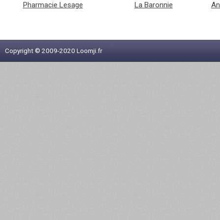
Pharmacie Lesage
La Baronnie
An
Copyright © 2009-2020 Loomji.fr