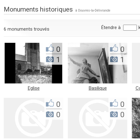
Monuments historiques
à Douvres-la-Délivrande
Étendre à
6 monuments trouvés
0
0
1
1
Eglise
Basilique
C
0
0
0
0