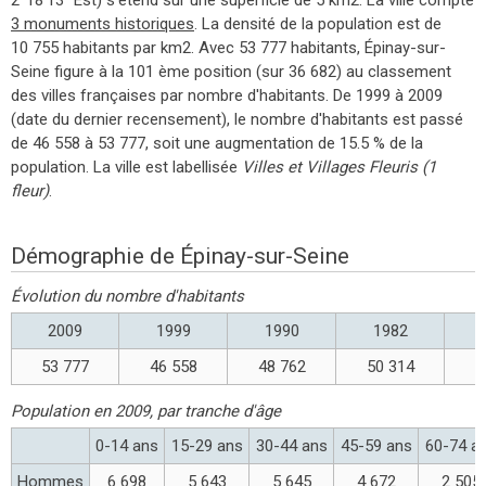
3 monuments historiques
. La densité de la population est de
10 755 habitants par km2. Avec 53 777 habitants, Épinay-sur-
Seine figure à la 101 ème position (sur 36 682) au classement
des villes françaises par nombre d'habitants. De 1999 à 2009
(date du dernier recensement), le nombre d'habitants est passé
de 46 558 à 53 777, soit une augmentation de 15.5 % de la
population. La ville est labellisée
Villes et Villages Fleuris (1
fleur)
.
Démographie de Épinay-sur-Seine
Évolution du nombre d'habitants
2009
1999
1990
1982
53 777
46 558
48 762
50 314
4
Population en 2009, par tranche d'âge
0-14 ans
15-29 ans
30-44 ans
45-59 ans
60-74 a
Hommes
6 698
5 643
5 645
4 672
2 505