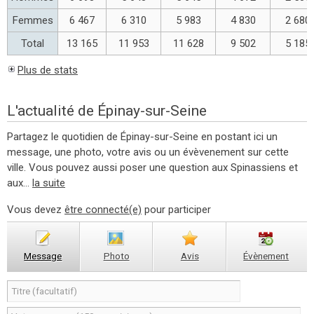
Femmes
6 467
6 310
5 983
4 830
2 680
Total
13 165
11 953
11 628
9 502
5 185
Plus de stats
L'actualité de Épinay-sur-Seine
Partagez le quotidien de Épinay-sur-Seine en postant ici un
message, une photo, votre avis ou un évèvenement sur cette
ville. Vous pouvez aussi poser une question aux Spinassiens et
aux...
la suite
Vous devez
être connecté(e)
pour participer
Message
Photo
Avis
Évènement