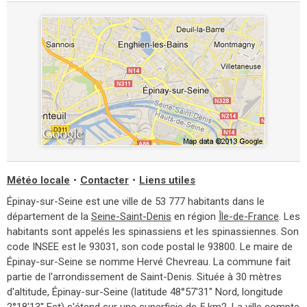
Météo locale
•
Contacter
•
Liens utiles
Épinay-sur-Seine est une ville de 53 777 habitants dans le
département de la
Seine-Saint-Denis
en région
Île-de-France
. Les
habitants sont appelés les spinassiens et les spinassiennes. Son
code INSEE est le 93031, son code postal le 93800. Le maire de
Épinay-sur-Seine se nomme Hervé Chevreau. La commune fait
partie de l'arrondissement de Saint-Denis. Située à 30 mètres
d'altitude, Épinay-sur-Seine (latitude 48°57'31'' Nord, longitude
2°18'13'' Est) s'étend sur une superficie de 5 km2. La ville compte