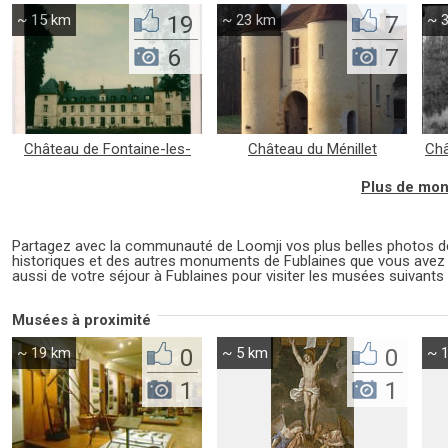
~ 15 km
19
~ 23 km
7
~ 
6
7
Château de Fontaine-les-
Château du Ménillet
Châ
Nonnes
Plus de mon
Partagez avec la communauté de Loomji vos plus belles photos
historiques et des autres monuments de Fublaines que vous avez 
aussi de votre séjour à Fublaines pour visiter les musées suivants 
Musées à proximité
~ 19 km
0
~ 5 km
0
~ 
1
1