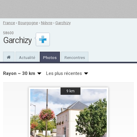
France
›
Bourgogne
›
Nièvre
›
Garchizy
58600
Garchizy
Actualité
Photos
Rencontres
Rayon ~ 30 km
Les plus récentes
9 km