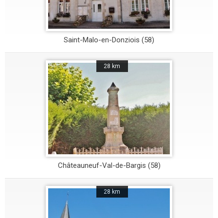
Saint-Malo-en-Donziois (58)
28 km
Châteauneuf-Val-de-Bargis (58)
28 km