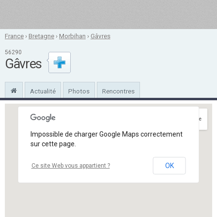
France
›
Bretagne
›
Morbihan
›
Gâvres
56290
Gâvres
Actualité
Photos
Rencontres
Itinéraire
Impossible de charger Google Maps correctement
sur cette page.
OK
Ce site Web vous appartient ?