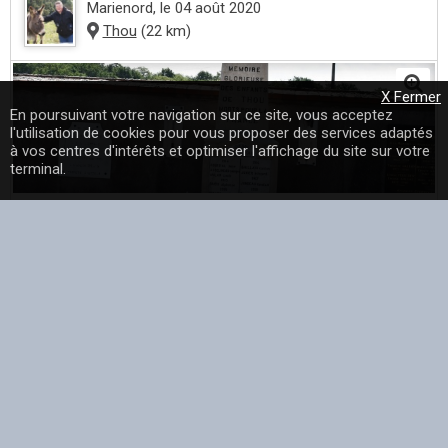
Marienord
, le 04 août 2020
Thou
(22 km)
X Fermer
En poursuivant votre navigation sur ce site, vous acceptez
l'utilisation de cookies pour vous proposer des services adaptés
à vos centres d'intérêts et optimiser l'affichage du site sur votre
terminal.
Le Monument Aux Morts - une photo de Thou dans le
département du Loiret (45) partagée par marienord dans la
catégorie Paysage et monuments...
En savoir plus
Marienord
, le 04 août 2020
Thou
(22 km)