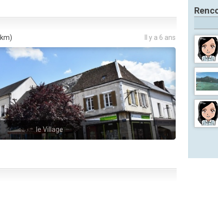
Renco
 km)
Il y a 6 ans
le Village