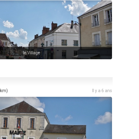
le Village
 km)
Il y a 6 ans