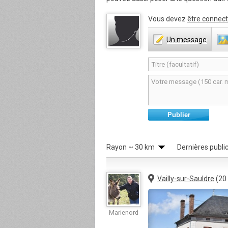
Vous devez
être connect
Un
message
Publier
Rayon
~ 30 km
Dernières publi
Vailly-sur-Sauldre
(20
Marienord