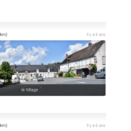
 km)
Il y a 6 ans
le Village
 km)
Il y a 6 ans