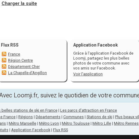
Charger la suite
Flux RSS
Application Facebook
Grâce à l'application Facebook de
France
Loomji, partagez les plus belles
Région Centre
photos de votre commune avec
Département Cher
vos amis sur Facebook.
La Chapelle-d'Angillon
Voir l'application
Avec Loomji.fr, suivez le quotidien de votre commun
 belles stations de ski en France
|
Les parcs d'attraction en France
de France
|
Régions
|
Départements
|
Communes
|
Stations de ski
|
Plus beaux vi
aris
|
Métro Marseille
|
Métro Lyon
|
Métro Toulouse
|
Métro Lille
|
Métro Rennes
tuits
|
Application Facebook
|
Flux RSS