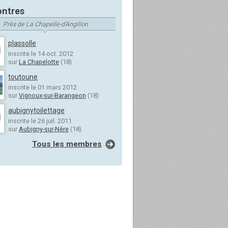
ntres
Près de La Chapelle-d'Angillon
plassolle
inscrite le 14 oct. 2012
sur
La Chapelotte
(18)
toutoune
inscrite le 01 mars 2012
sur
Vignoux-sur-Barangeon
(18)
aubignytoilettage
inscrite le 26 juil. 2011
sur
Aubigny-sur-Nère
(18)
Tous les membres