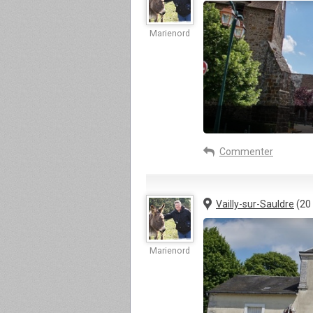
Marienord
Commenter
Vailly-sur-Sauldre
(20
Marienord