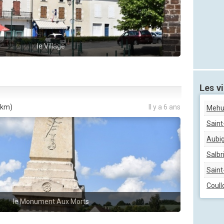
le Village
Les vi
 km)
Il y a 6 ans
Mehu
Saint
Aubig
Salbr
Sain
Coull
le Monument Aux Morts