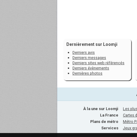
Dernièrement sur Loomji
Derniers avis
Derniers messages
Derniers sites web référencés
Derniers évènements
Dernières photos
À la une sur Loomji
Les plus
La France
Cartes 
Plans de métro
Métro P
Services
Jeux gra