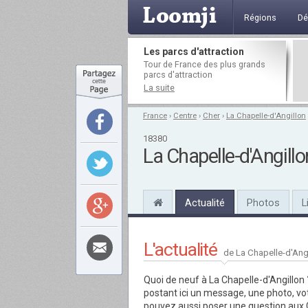
Régions
Dé
Les parcs d'attraction
Tour de France des plus grands
parcs d'attraction
La suite
France
›
Centre
›
Cher
›
La Chapelle-d'Angillon
18380
La Chapelle-d'Angillo
Actualité
Photos
L
L'actualité
de La Chapelle-d'Ang
Quoi de neuf à La Chapelle-d'Angillon
postant ici un message, une photo, v
pouvez aussi poser une question aux C