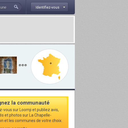
Identifiez-vous
gnez la communauté
z-vous sur Loomji et publiez avis,
tés et photos sur La Chapelle-
lon et les communes de votre choix.