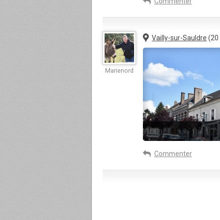
Commenter
Vailly-sur-Sauldre
(20
Marienord
Commenter