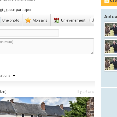
Cré
é(e)
pour participer
Actua
Une
photo
Mon
avis
Un
évènement
cations
 km)
Il y a 6 ans