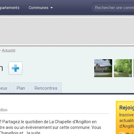
partements
Communes
›
Actualité
n
ieux
Plan
Rencontres
Rejoi
illon
Inscrive
actuali
 ?
Partagez le quotidien de La Chapelle-d'Angillon en
d'Angil
otre avis ou un évèvenement sur cette commune. Vous
hapellois et...
la suite