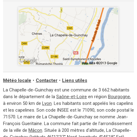
Météo locale
•
Contacter
•
Liens utiles
La Chapelle-de-Guinchay est une commune de 3 662 habitants
dans le département de la
Saône-et-Loire
en région
Bourgogne
,
à environ 50 km de
Lyon
. Les habitants sont appelés les capelins
et les capelines. Son code INSEE est le 71090, son code postal le
71570. Le maire de La Chapelle-de-Guinchay se nomme Jean-
François Gueritaine. La commune fait partie de l'arrondissement
de la ville de
Mâcon
. Située à 200 mètres d'altitude, La Chapelle-
de-Guinchay (latitude 46°12'37'' Nord, longitude 4°45'18'' Est)