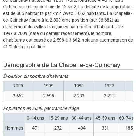
s'étend sur une superficie de 12 km2. La densité de la population
est de 305 habitants par km2. Avec 3 662 habitants, La Chapelle-
de-Guinchay figure à la 2 809 ème position (sur 36 682) au
classement des villes françaises par nombre d'habitants. De
1999 à 2009 (date du dernier recensement), le nombre
d'habitants est passé de 2 598 à 3 662, soit une augmentation de
41 % de la population.
Démographie de La Chapelle-de-Guinchay
Évolution du nombre d'habitants
2009
1999
1990
1982
3 662
2 598
2 233
2 213
Population en 2009, par tranche d'âge
0-14 ans
15-29 ans
30-44 ans
45-59 ans
60-74 a
Hommes
471
272
434
331
185