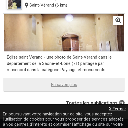
Saint-Vérand
(6 km)
Église saint Verand - une photo de Saint-Vérand dans le
département de la Saône-et-Loire (71) partagée par
marienord dans la catégorie Paysage et monuments...
En savoir plus
Toutes les publications
X Fermer
En poursuivant votre navigation sur ce site, vous acceptez
l'utilisation de cookies pour vous proposer des services adaptés
à vos centres d'intérêts et optimiser l'affichage du site sur votre
Copyright © 2009-2020 Loomji.fr