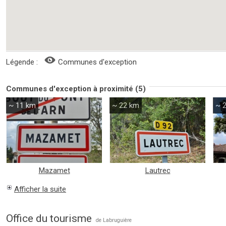
Légende :
Communes d'exception
Communes d'exception à proximité (5)
~ 11 km
~ 22 km
~ 
Mazamet
Lautrec
Afficher la suite
Office du tourisme
de Labruguière