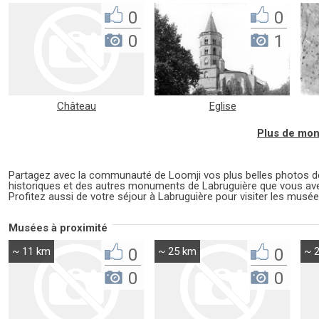
0
0
0
1
Château
Eglise
Plus de mon
Partagez avec la communauté de Loomji vos plus belles photos
historiques et des autres monuments de Labruguière que vous av
Profitez aussi de votre séjour à Labruguière pour visiter les musée
Musées à proximité
~ 11 km
0
~ 25 km
0
~ 
0
0