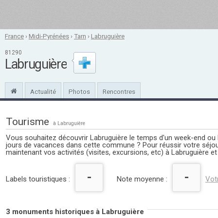
France
›
Midi-Pyrénées
›
Tarn
›
Labruguière
81290
Labruguière
Actualité
Photos
Rencontres
Tourisme
à Labruguière
Vous souhaitez découvrir Labruguière le temps d'un week-end ou 
jours de vacances dans cette commune ? Pour réussir votre séj
maintenant vos activités (visites, excursions, etc) à Labruguière et
-
-
Labels touristiques :
Note moyenne :
Vot
3 monuments historiques à Labruguière