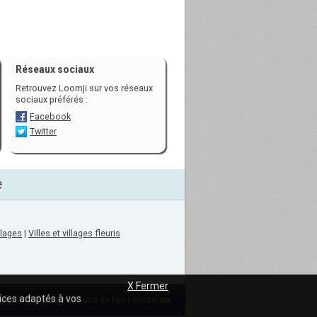
Réseaux sociaux
Retrouvez Loomji sur vos réseaux
sociaux préférés :
Facebook
Twitter
e
llages
|
Villes et villages fleuris
X Fermer
vices adaptés à vos
ropos de loomji.fr
|
Faire un lien
|
contacter