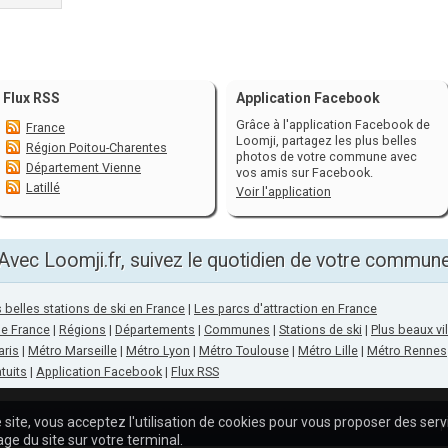
Flux RSS
Application Facebook
Grâce à l'application Facebook de
France
Loomji, partagez les plus belles
Région Poitou-Charentes
photos de votre commune avec
Département Vienne
vos amis sur Facebook.
Latillé
Voir l'application
Avec Loomji.fr, suivez le quotidien de votre commun
 belles stations de ski en France
|
Les parcs d'attraction en France
de France
|
Régions
|
Départements
|
Communes
|
Stations de ski
|
Plus beaux vi
aris
|
Métro Marseille
|
Métro Lyon
|
Métro Toulouse
|
Métro Lille
|
Métro Rennes
tuits
|
Application Facebook
|
Flux RSS
 site, vous acceptez l'utilisation de cookies pour vous proposer des ser
A p
age du site sur votre terminal.