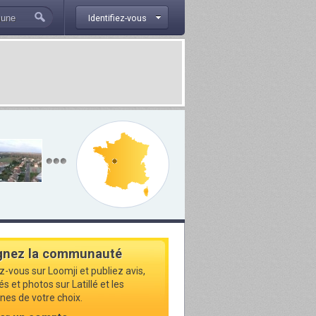
Identifiez-vous
gnez la communauté
z-vous sur Loomji et publiez avis,
és et photos sur Latillé et les
s de votre choix.