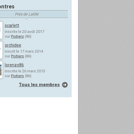
ntres
Près de Latillé
scarlett
inscrite le 20 août 2017
sur
Poitiers
(86)
orchidee
inscrit le 17 mars 2014
sur
Poitiers
(86)
lorenzo86
inscrite le 26 mars 2013
sur
Poitiers
(86)
Tous les membres