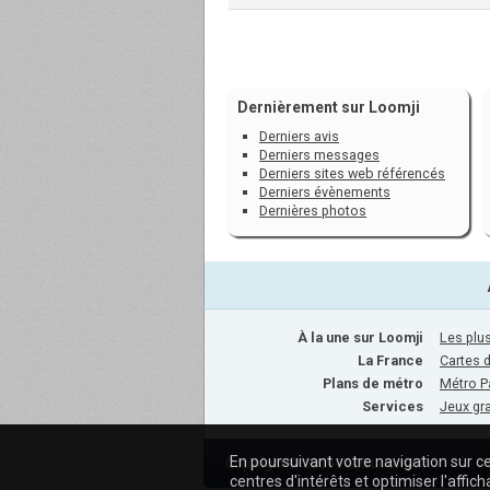
Dernièrement sur Loomji
Derniers avis
Derniers messages
Derniers sites web référencés
Derniers évènements
Dernières photos
À la une sur Loomji
Les plus
La France
Cartes 
Plans de métro
Métro P
Services
Jeux gra
En poursuivant votre navigation sur ce
Copyright © 2009-2020 Loomji.fr
centres d'intérêts et optimiser l'affich