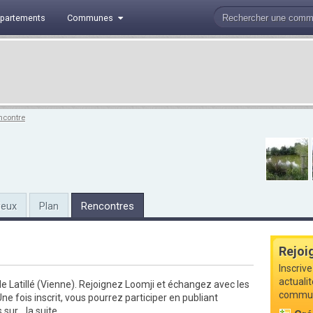
partements
Communes
ncontre
ieux
Plan
Rencontres
Rejoi
Inscrive
actualit
 Latillé (Vienne).
Rejoignez Loomji
et échangez avec les
commune
e fois inscrit, vous pourrez participer en publiant
 sur...
la suite