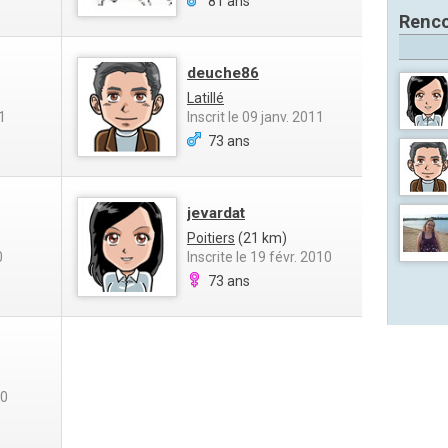
81 ans
Renco
deuche86
Latillé
11
Inscrit le 09 janv. 2011
73 ans
jevardat
Poitiers
(21 km)
0
Inscrite le 19 févr. 2010
73 ans
10