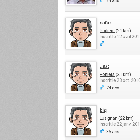
84 ans
safari
Poitiers
(21 km)
Inscrit le 12 avril 20
JAC
Poitiers
(21 km)
Inscrit le 23 oct. 201
74 ans
biq
Lusignan
(22 km)
Inscrit le 22 janv. 20
35 ans