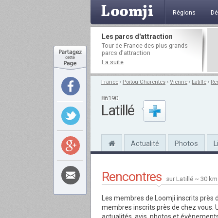
Régions
Dé
Les parcs d'attraction
Tour de France des plus grands
parcs d'attraction
La suite
France
›
Poitou-Charentes
›
Vienne
›
Latillé
›
Re
86190
Latillé
Actualité
Photos
L
Rencontres
sur Latillé ~ 30 km
Les membres de Loomji inscrits près de
membres inscrits près de chez vous. Un
actualités, avis, photos et évènements