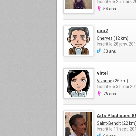
Inscrite le 26 mars 
54 ans
duo2
Cherves
(12 km)
Inscrit le 28 janv. 20
30 ans
vittel
Vivonne
(26 km)
Inscrite le 31 mai 20
76 ans
Arts Plastiques 8
Saint-Benoît
(22 km
Inscrit le 11 sept. 20