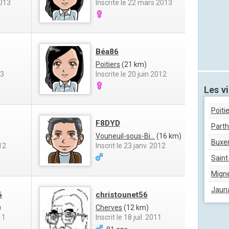
2013
Inscrite le 22 mars 2013
Béa86
Poitiers
(21 km)
13
Inscrite le 20 juin 2012
Les vi
Poiti
F8DYD
Part
Vouneuil-sous-Bi...
(16 km)
Buxer
12
Inscrit le 23 janv. 2012
Saint
Mign
Jaun
6
christounet56
)
Cherves
(12 km)
11
Inscrit le 18 juil. 2011