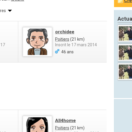
Cré
res
Actua
orchidee
Poitiers
(21 km)
017
Inscrit le 17 mars 2014
46 ans
All4home
Poitiers
(21 km)