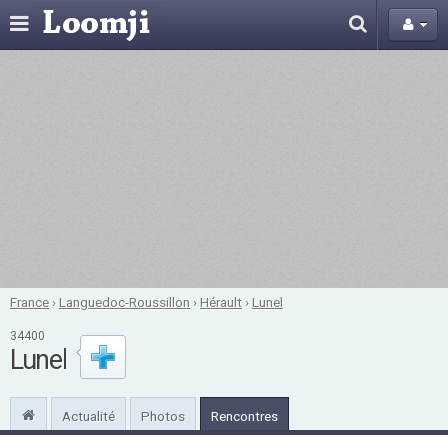
France
›
Languedoc-Roussillon
›
Hérault
›
Lunel
34400
Lunel
Actualité
Photos
Rencontres