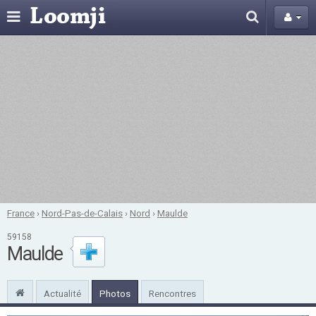
France
›
Nord-Pas-de-Calais
›
Nord
›
Maulde
59158
Maulde
Actualité
Photos
Rencontres