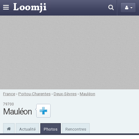
France
›
Poitou-Charentes
›
Deux-Sèvres
›
Mauléon
79700
Mauléon
Actualité
Photos
Rencontres