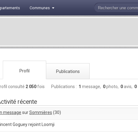
partements
Communes
Profil
Publications
rofil consulté
2 050
fois
Publications :
1
message,
0
photo,
0
avis,
0
ctivité récente
n message
sur
Sommières
(30)
incent Goguey rejoint Loomji