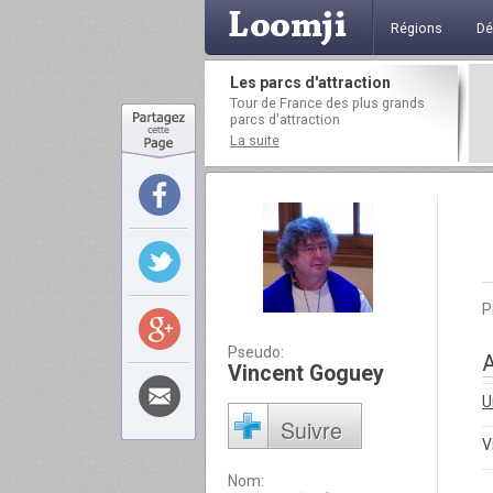
Régions
Dé
Les parcs d'attraction
Tour de France des plus grands
parcs d'attraction
La suite
P
Pseudo:
A
Vincent Goguey
U
Suivre
V
Nom: