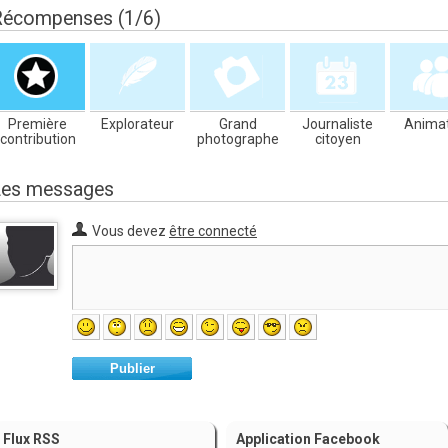
Récompenses (1/6)
Première
Explorateur
Grand
Journaliste
Anima
contribution
photographe
citoyen
Les messages
Vous devez
être connecté
Publier
Flux RSS
Application Facebook