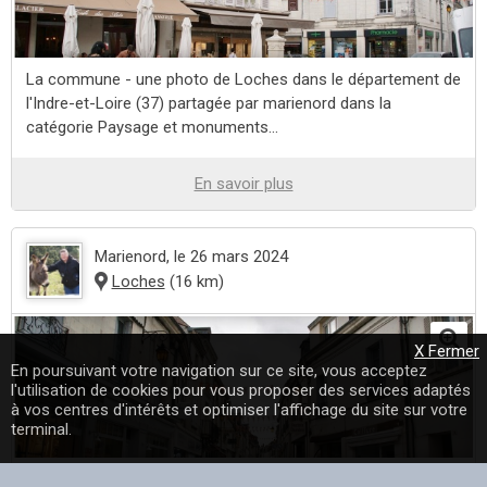
La commune - une photo de Loches dans le département de
l'Indre-et-Loire (37) partagée par marienord dans la
catégorie Paysage et monuments...
En savoir plus
Marienord
, le 26 mars 2024
Loches
(16 km)
X Fermer
En poursuivant votre navigation sur ce site, vous acceptez
l'utilisation de cookies pour vous proposer des services adaptés
à vos centres d'intérêts et optimiser l'affichage du site sur votre
terminal.
La commune - une photo de Loches dans le département de