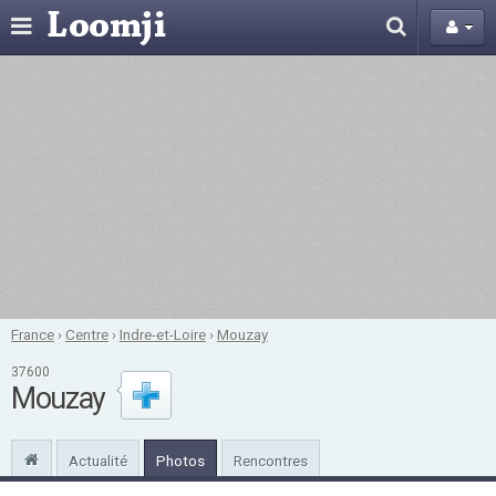
France
›
Centre
›
Indre-et-Loire
›
Mouzay
37600
Mouzay
Actualité
Photos
Rencontres