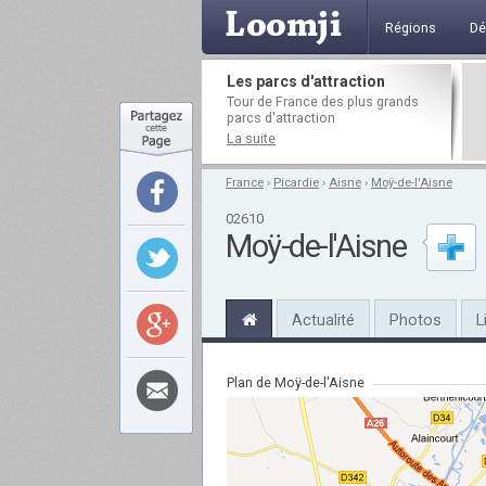
Régions
Dé
Les parcs d'attraction
Tour de France des plus grands
parcs d'attraction
La suite
France
›
Picardie
›
Aisne
›
Moÿ-de-l'Aisne
02610
Moÿ-de-l'Aisne
Actualité
Photos
L
Plan de Moÿ-de-l'Aisne