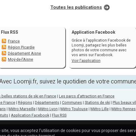
Toutes les publications
Flux RSS
Application Facebook
Grâce à l'application Facebook de
France
Loomji, partagez les plus belles
Région Picardie
photos de votre commune avec
Département Aisne
vos amis sur Facebook.
Moÿ-de-l'Aisne
Voir l'application
Avec Loomji.fr, suivez le quotidien de votre commun
 belles stations de ski en France
|
Les parcs d'attraction en France
de France
|
Régions
|
Départements
|
Communes
|
Stations de ski
|
Plus beaux vi
aris
|
Métro Marseille
|
Métro Lyon
|
Métro Toulouse
|
Métro Lille
|
Métro Rennes
tuits
|
Application Facebook
|
Flux RSS
 site, vous acceptez l'utilisation de cookies pour vous proposer des ser
A p