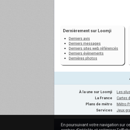
Dernièrement sur Loomji
Derniers avis
Derniers messages
Derniers sites web référencés
Derniers évènements
Dernières photos
À la une sur Loomji
Les plus
La France
Cartes 
Plans de métro
Métro P
Services
Jeux gra
En poursuivant votre navigation sur ce
Copyright © 2009-2020 Loomji.fr