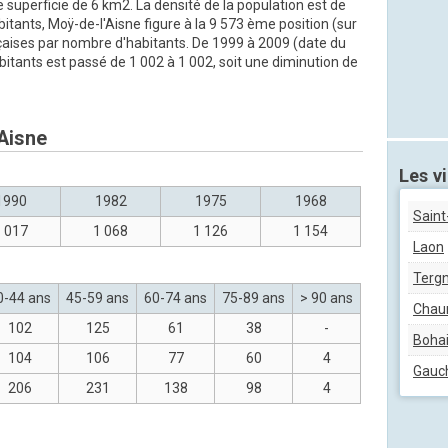
e superficie de 6 km2. La densité de la population est de
tants, Moÿ-de-l'Aisne figure à la 9 573 ème position (sur
çaises par nombre d'habitants. De 1999 à 2009 (date du
itants est passé de 1 002 à 1 002, soit une diminution de
Aisne
Les vi
1990
1982
1975
1968
Saint
 017
1 068
1 126
1 154
Laon
Tergn
0-44 ans
45-59 ans
60-74 ans
75-89 ans
> 90 ans
Chau
102
125
61
38
-
Boha
104
106
77
60
4
Gauc
206
231
138
98
4