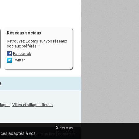
Réseaux sociaux
Retrouvez Loomji sur vos réseaux
sociaux préférés :
Facebook
Twitter
e
llages
|
Villes et villages fleuris
X Fermer
vices adaptés à vos
ropos de loomji.fr
|
Faire un lien
|
contacter