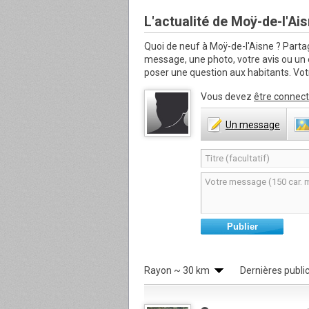
L'actualité de Moÿ-de-l'Ai
Quoi de neuf à Moÿ-de-l'Aisne ?
Partag
message, une photo, votre avis ou u
poser une question aux habitants. Votr
Vous devez
être connect
Un
message
Publier
Rayon
~ 30 km
Dernières publi