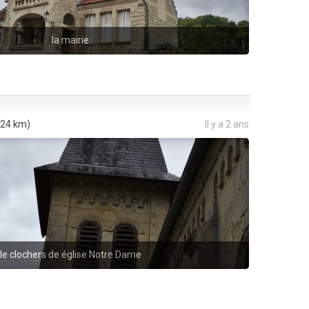
la mairie
24 km)
Il y a 2 ans
le clochers de église Notre Dame