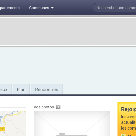
partements
Communes
ieux
Plan
Rencontres
Vos photos
Rejoi
Inscrive
actuali
les com