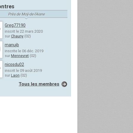
ntres
Près de Moÿ-de-l'Aisne
Greg77190
inscrit le 22 mars 2020
sur
Chauny
(02)
manujb
inscrite le 06 déc. 2019
sur
Mennevret
(02)
nicosdu02
inscrit le 09 août 2019
sur
Laon
(02)
Tous les membres