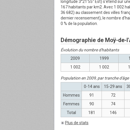
longitude 3°21'55'' Est) s'étend sur un
167 habitants par km2. Avec 1 002 habi
36 682) au classement des villes fran
dernier recensement), le nombre d'hab
0 % de la population.
Démographie de Moÿ-de-l'
Évolution du nombre d'habitants
2009
1999
1 002
1 002
1
Population en 2009, par tranche d'âge
0-14 ans
15-29 ans
3
Hommes
91
72
Femmes
90
74
Total
181
146
Plus de stats