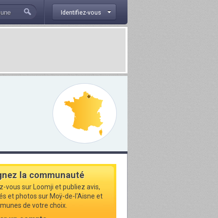
Identifiez-vous
gnez la communauté
z-vous sur Loomji et publiez avis,
tés et photos sur Moÿ-de-l'Aisne et
munes de votre choix.