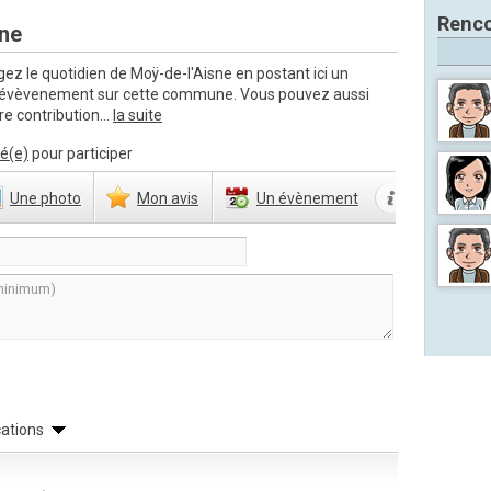
Renco
sne
ez le quotidien de Moÿ-de-l'Aisne en postant ici un
n évèvenement sur cette commune. Vous pouvez aussi
e contribution...
la suite
é(e)
pour participer
Une
photo
Mon
avis
Un
évènement
cations