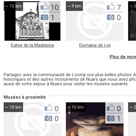
~ 10 km
10
~ 9 km
7
~ 
1
0
Eglise de la Madeleine
Domaine de Lys
Plus de mon
Partagez avec la communauté de Loomji vos plus belles photos
historiques et des autres monuments de Nuars que vous avez pho
aussi de votre séjour à Nuars pour visiter les musées suivants :
Musées à proximité
~ 10 km
0
~ 16 km
0
~ 
0
1