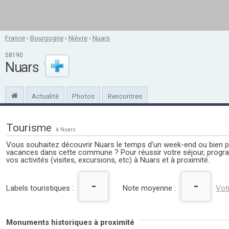
France
›
Bourgogne
›
Nièvre
›
Nuars
58190
Nuars
Actualité
Photos
Rencontres
Tourisme
à Nuars
Vous souhaitez découvrir Nuars le temps d'un week-end ou bien p
vacances dans cette commune ? Pour réussir votre séjour, prog
vos activités (visites, excursions, etc) à Nuars et à proximité.
-
-
Labels touristiques :
Note moyenne :
Vot
Monuments historiques à proximité