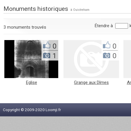
Monuments historiques
à Ouistreham
Étendre à
3 monuments trouvés
0
0
1
0
Eglise
Grange aux Dîmes
An
Copyright © 2009-2020 Loomji.fr