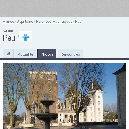
France
›
Aquitaine
›
Pyrénées-Atlantiques
›
Pau
64000
Pau
Actualité
Photos
Rencontres