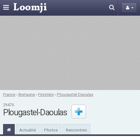
France
›
Bretagne
›
Finistère
›
Plougastel-Daoulas
29470
Plougastel-Daoulas
Actualité
Photos
Rencontres