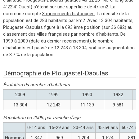
4°22'4'' Ouest) s'étend sur une superficie de 47 km2. La
commune compte
3 monuments historiques
. La densité de la
population est de 283 habitants par km2. Avec 13 304 habitants,
Plougastel-Daoulas figure à la 693 ème position (sur 36 682) au
classement des villes françaises par nombre d'habitants. De
1999 à 2009 (date du dernier recensement), le nombre
d'habitants est passé de 12 243 à 13 304, soit une augmentation
de 8.7 % de la population.
Démographie de Plougastel-Daoulas
Évolution du nombre d'habitants
2009
1999
1990
1982
13 304
12 243
11 139
9 581
Population en 2009, par tranche d'âge
0-14 ans
15-29 ans
30-44 ans
45-59 ans
60-74 a
Hommes
1 342
969
1 204
1 524
881