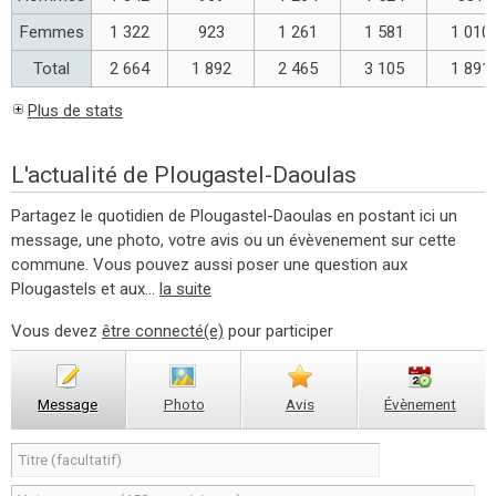
Femmes
1 322
923
1 261
1 581
1 010
Total
2 664
1 892
2 465
3 105
1 891
Plus de stats
L'actualité de Plougastel-Daoulas
Partagez le quotidien de Plougastel-Daoulas en postant ici un
message, une photo, votre avis ou un évèvenement sur cette
commune. Vous pouvez aussi poser une question aux
Plougastels et aux...
la suite
Vous devez
être connecté(e)
pour participer
Message
Photo
Avis
Évènement