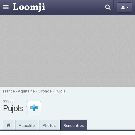
France
›
Aquitaine
›
Gironde
›
Pujols
33350
Pujols
Actualité
Photos
Rencontres