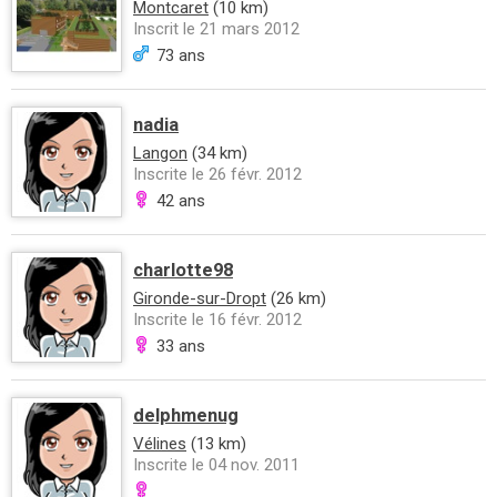
Montcaret
(10 km)
Inscrit le 21 mars 2012
73 ans
nadia
Langon
(34 km)
Inscrite le 26 févr. 2012
42 ans
charlotte98
Gironde-sur-Dropt
(26 km)
Inscrite le 16 févr. 2012
33 ans
delphmenug
Vélines
(13 km)
Inscrite le 04 nov. 2011