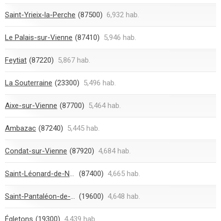
Saint-Yrieix-la-Perche
(87500)
6,932 hab.
Le Palais-sur-Vienne
(87410)
5,946 hab.
Feytiat
(87220)
5,867 hab.
La Souterraine
(23300)
5,496 hab.
Aixe-sur-Vienne
(87700)
5,464 hab.
Ambazac
(87240)
5,445 hab.
Condat-sur-Vienne
(87920)
4,684 hab.
Saint-Léonard-de-Noblat
(87400)
4,665 hab.
Saint-Pantaléon-de-Larche
(19600)
4,648 hab.
Égletons
(19300)
4,439 hab.