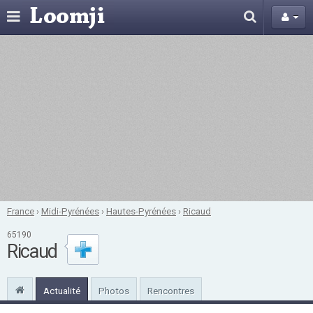
France
›
Midi-Pyrénées
›
Hautes-Pyrénées
›
Ricaud
65190
Ricaud
Actualité
Photos
Rencontres