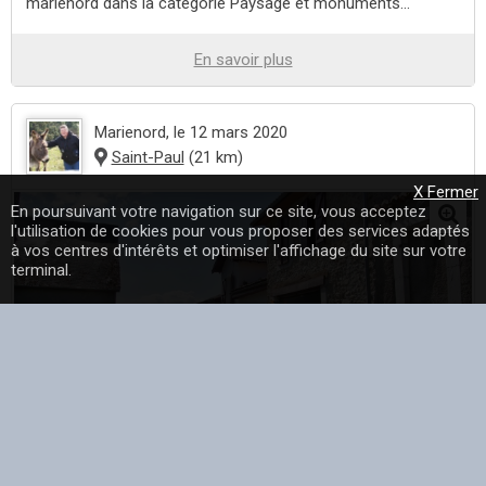
marienord dans la catégorie Paysage et monuments...
En savoir plus
Marienord
, le 12 mars 2020
Saint-Paul
(21 km)
X Fermer
En poursuivant votre navigation sur ce site, vous acceptez
l'utilisation de cookies pour vous proposer des services adaptés
à vos centres d'intérêts et optimiser l'affichage du site sur votre
terminal.
Le Village - une photo de Saint-Paul dans le département
des Hautes-Pyrénées (65) partagée par marienord dans la
catégorie Paysage et monuments...
En savoir plus