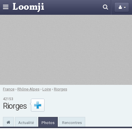
France
›
Rhône-Alpes
›
Loire
›
Riorges
42153
Riorges
Actualité
Photos
Rencontres