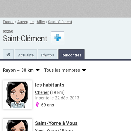
France
›
Auvergne
›
Allier
›
Saint-Clément
03250
Saint-Clément
Actualité
Photos
Rencontres
Rayon ~ 30 km
Tous les membres
les habitants
Cherier
(19 km)
Inscrite le 22 déc. 2013
69 ans
Saint-Yorre à Vous
Saint-Yorre
(19 km)