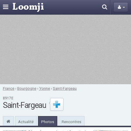
France
›
Bourgogne
›
Yonne
›
Saint-Fargeau
89170
Saint-Fargeau
Actualité
Photos
Rencontres