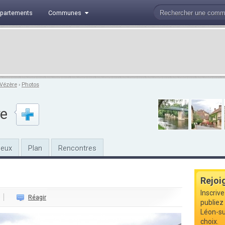
partements
Communes
-Vézère
›
Photos
re
ieux
Plan
Rencontres
Rejoi
Inscriv
Réagir
publiez 
Léon-su
choix.