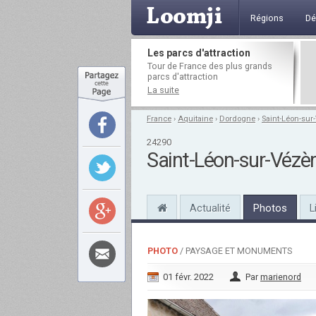
Régions
Dé
Les parcs d'attraction
Tour de France des plus grands
parcs d'attraction
La suite
France
›
Aquitaine
›
Dordogne
›
Saint-Léon-sur
24290
Saint-Léon-sur-Vézè
Actualité
Photos
L
PHOTO
/ PAYSAGE ET MONUMENTS
01 févr. 2022
Par
marienord