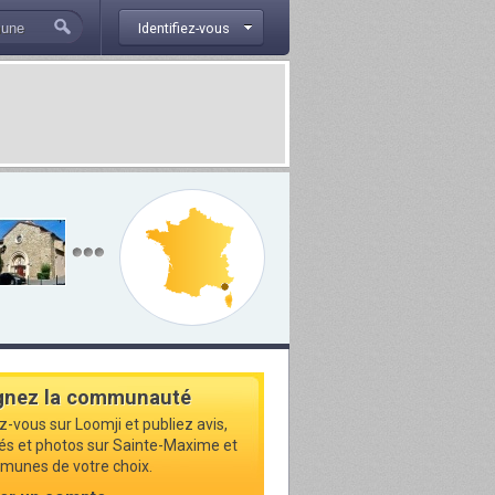
Identifiez-vous
gnez la communauté
z-vous sur Loomji et publiez avis,
tés et photos sur Sainte-Maxime et
munes de votre choix.