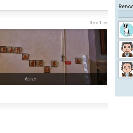
Renco
Il y a 1 an
église