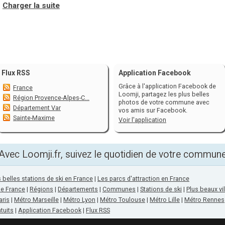
Charger la suite
Flux RSS
Application Facebook
Grâce à l'application Facebook de
France
Loomji, partagez les plus belles
Région Provence-Alpes-C...
photos de votre commune avec
Département Var
vos amis sur Facebook.
Sainte-Maxime
Voir l'application
Avec Loomji.fr, suivez le quotidien de votre commun
 belles stations de ski en France
|
Les parcs d'attraction en France
de France
|
Régions
|
Départements
|
Communes
|
Stations de ski
|
Plus beaux vi
aris
|
Métro Marseille
|
Métro Lyon
|
Métro Toulouse
|
Métro Lille
|
Métro Rennes
tuits
|
Application Facebook
|
Flux RSS