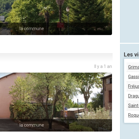
la commune
Les vi
Il y a 1 an
Grim
Gassi
Fréju
Drag
Saint
Roqu
la commune