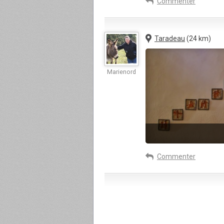
Commenter
Taradeau
(24 km)
Marienord
Commenter