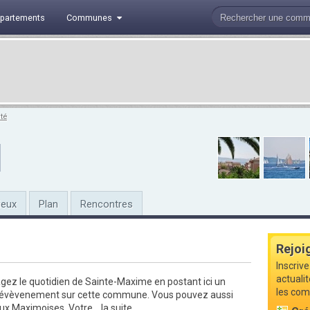
partements
Communes
té
ieux
Plan
Rencontres
Rejoi
Inscrive
actuali
gez le quotidien de Sainte-Maxime en postant ici un
les com
n évèvenement sur cette commune. Vous pouvez aussi
ux Maximoises. Votre...
la suite