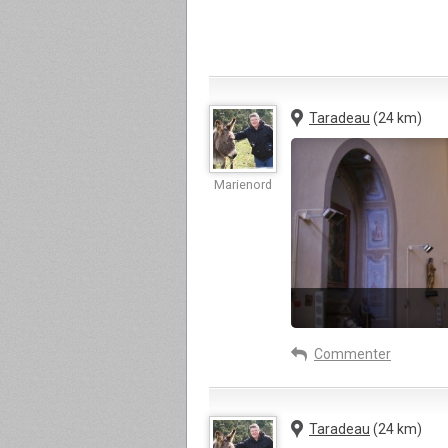
Taradeau
(24 km)
Marienord
Commenter
Taradeau
(24 km)