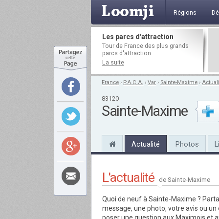
Régions
Dé
Les parcs d'attraction
Tour de France des plus grands
parcs d'attraction
La suite
France
›
P.A.C.A.
›
Var
›
Sainte-Maxime
›
Actuali
83120
Sainte-Maxime
Actualité
Photos
L
L'actualité
de Sainte-Maxime
Quoi de neuf à Sainte-Maxime ?
Parta
message, une photo, votre avis ou u
poser une question aux Maximois et a