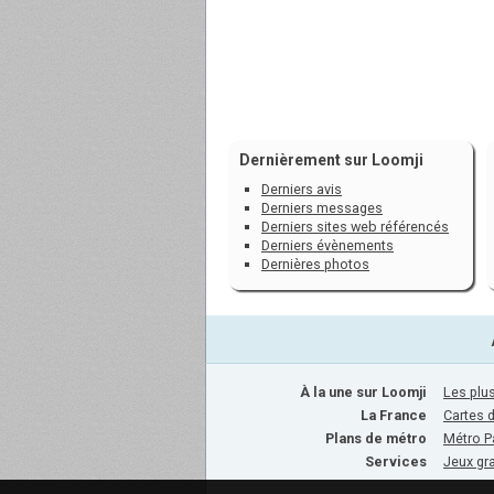
Dernièrement sur Loomji
Derniers avis
Derniers messages
Derniers sites web référencés
Derniers évènements
Dernières photos
À la une sur Loomji
Les plus
La France
Cartes 
Plans de métro
Métro P
Services
Jeux gra