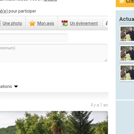
Cré
é(e)
pour participer
Actua
Une
photo
Mon
avis
Un
évènement
cations
Il y a 1 an