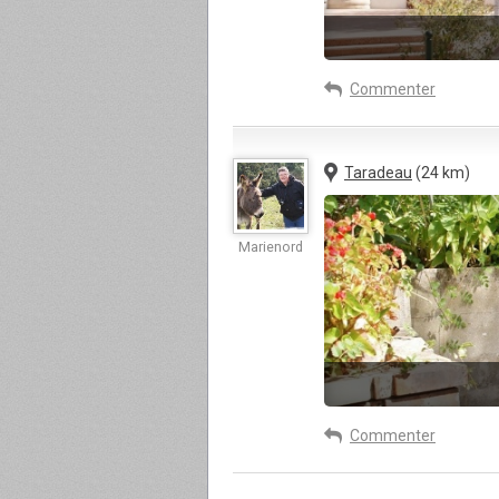
Commenter
Taradeau
(24 km)
Marienord
Commenter