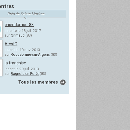
ntres
Près de Sainte-Maxime
chiendamour83
inscrite le 18 juil. 2017
sur
Grimaud
(83)
ArystO
inscrit le 10 nov. 2013
sur
Roquebrune-sur-Argens
(83)
la franchise
inscrit le 29 juil. 2013
sur
Bagnols-en-Forêt
(83)
Tous les membres