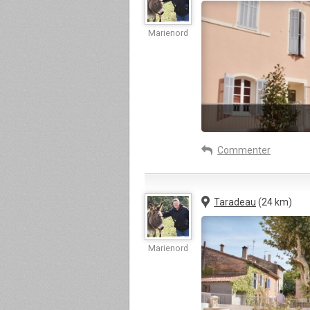
Marienord
Commenter
Taradeau
(24 km)
Marienord