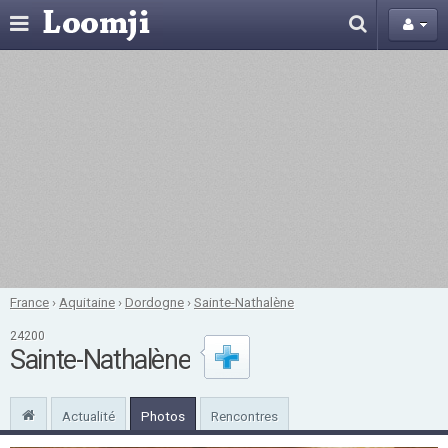
France
›
Aquitaine
›
Dordogne
›
Sainte-Nathalène
24200
Sainte-Nathalène
Actualité
Photos
Rencontres