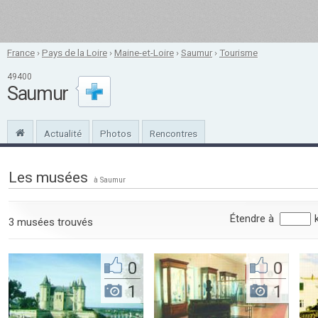
France
›
Pays de la Loire
›
Maine-et-Loire
›
Saumur
›
Tourisme
49400
Saumur
Actualité
Photos
Rencontres
Les musées
à Saumur
Étendre à
3 musées trouvés
0
0
1
1