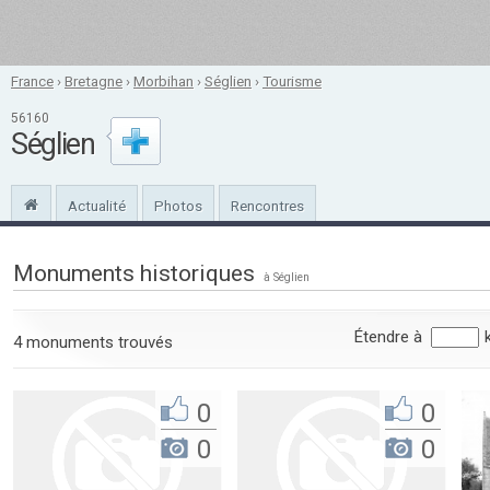
France
›
Bretagne
›
Morbihan
›
Séglien
›
Tourisme
56160
Séglien
Actualité
Photos
Rencontres
Monuments historiques
à Séglien
Étendre à
4 monuments trouvés
0
0
0
0