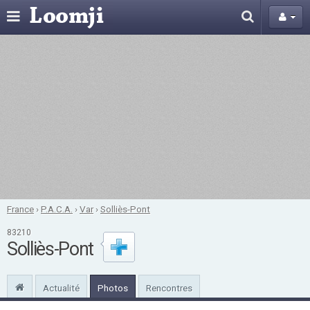
France
›
P.A.C.A.
›
Var
›
Solliès-Pont
83210
Solliès-Pont
Actualité
Photos
Rencontres