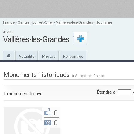
France
›
Centre
›
Loir-et-Cher
›
Vallières-les-Grandes
›
Tourisme
41400
Vallières-les-Grandes
Actualité
Photos
Rencontres
Monuments historiques
à Vallières-les-Grandes
Étendre à
1 monument trouvé
0
0