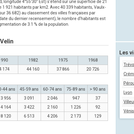
d, longitude 4°55'30'' Est) s'étend sur une superficie de 21
de 1 921 habitants par km2. Avec 40 339 habitants, Vaulx-
(sur 36 682) au classement des villes françaises par
date du dernier recensement), le nombre d'habitants est
gmentation de 3.1 % de la population.
Velin
Les vi
1990
1982
1975
1968
Trév
4 174
44 160
37 866
20 726
Crém
Péro
0-44 ans
45-59 ans
60-74 ans
75-89 ans
> 90 ans
Lyon
3 956
3 091
2 046
947
37
Ville
4 164
3 422
2 160
1 226
92
Vénis
8 120
6 513
4 206
2 173
129