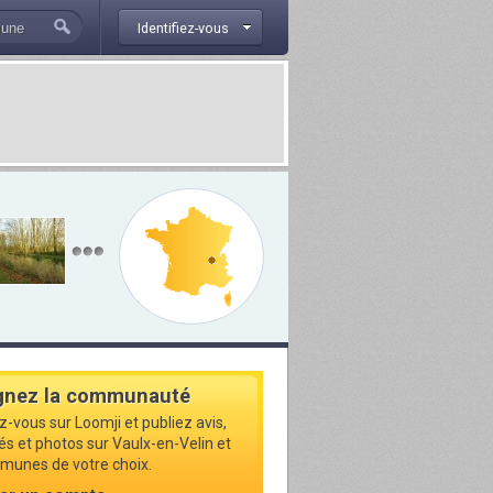
Identifiez-vous
gnez la communauté
z-vous sur Loomji et publiez avis,
tés et photos sur Vaulx-en-Velin et
munes de votre choix.