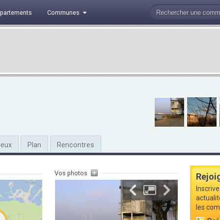
partements
Communes
ieux
Plan
Rencontres
Vos photos
Rejoi
Inscrive
actuali
les com