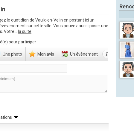
Renco
lin
ez le quotidien de Vaulx-en-Velin en postant ici un
 évèvenement sur cette ville. Vous pouvez aussi poser une
. Votre...
la suite
é(e)
pour participer
Une
photo
Mon
avis
Un
évènement
cations