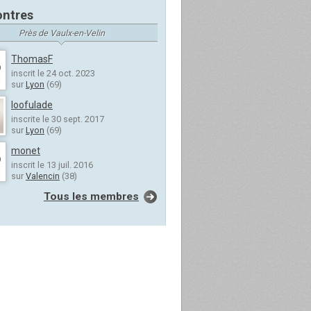
ntres
Près de Vaulx-en-Velin
ThomasF
inscrit le 24 oct. 2023
sur
Lyon
(69)
loofulade
inscrite le 30 sept. 2017
sur
Lyon
(69)
monet
inscrit le 13 juil. 2016
sur
Valencin
(38)
Tous les membres