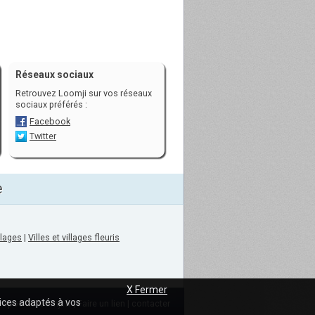
Réseaux sociaux
Retrouvez Loomji sur vos réseaux
sociaux préférés :
Facebook
Twitter
e
llages
|
Villes et villages fleuris
X Fermer
vices adaptés à vos
ropos de loomji.fr
|
Faire un lien
|
contacter