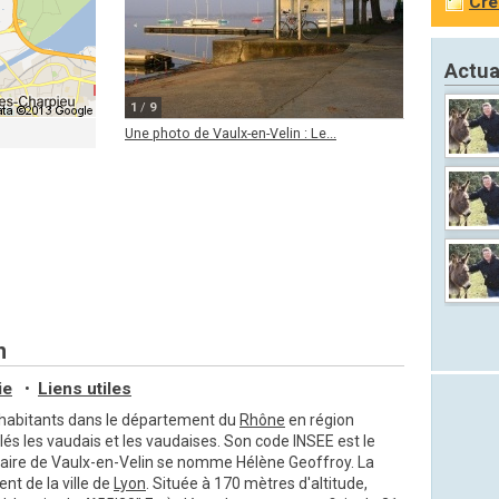
Cré
Actua
1
/
9
Une photo de Vaulx-en-Velin : Le...
n
ie
Liens utiles
•
9 habitants dans le département du
Rhône
en région
lés les vaudais et les vaudaises. Son code INSEE est le
maire de Vaulx-en-Velin se nomme Hélène Geoffroy. La
nt de la ville de
Lyon
. Située à 170 mètres d'altitude,