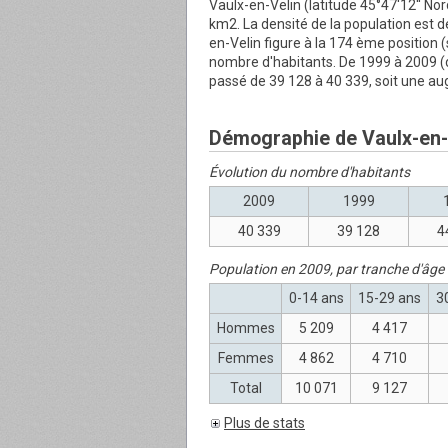
Vaulx-en-Velin (latitude 45°47'12'' Nor
km2. La densité de la population est 
en-Velin figure à la 174 ème position 
nombre d'habitants. De 1999 à 2009 (
passé de 39 128 à 40 339, soit une au
Démographie de Vaulx-en-
Évolution du nombre d'habitants
2009
1999
40 339
39 128
4
Population en 2009, par tranche d'âge
0-14 ans
15-29 ans
3
Hommes
5 209
4 417
Femmes
4 862
4 710
Total
10 071
9 127
Plus de stats