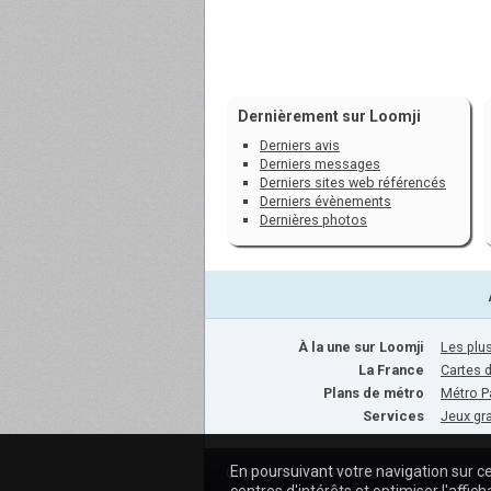
Dernièrement sur Loomji
Derniers avis
Derniers messages
Derniers sites web référencés
Derniers évènements
Dernières photos
À la une sur Loomji
Les plus
La France
Cartes 
Plans de métro
Métro P
Services
Jeux gra
En poursuivant votre navigation sur ce
Copyright © 2009-2020 Loomji.fr