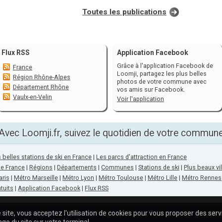
Toutes les publications
Flux RSS
Application Facebook
Grâce à l'application Facebook de
France
Loomji, partagez les plus belles
Région Rhône-Alpes
photos de votre commune avec
Département Rhône
vos amis sur Facebook.
Vaulx-en-Velin
Voir l'application
Avec Loomji.fr, suivez le quotidien de votre commun
 belles stations de ski en France
|
Les parcs d'attraction en France
de France
|
Régions
|
Départements
|
Communes
|
Stations de ski
|
Plus beaux vi
aris
|
Métro Marseille
|
Métro Lyon
|
Métro Toulouse
|
Métro Lille
|
Métro Rennes
tuits
|
Application Facebook
|
Flux RSS
 site, vous acceptez l'utilisation de cookies pour vous proposer des ser
A p