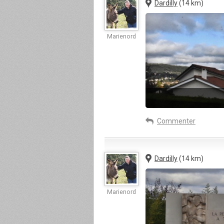
Dardilly
(14 km)
Marienord
Commenter
Dardilly
(14 km)
Marienord