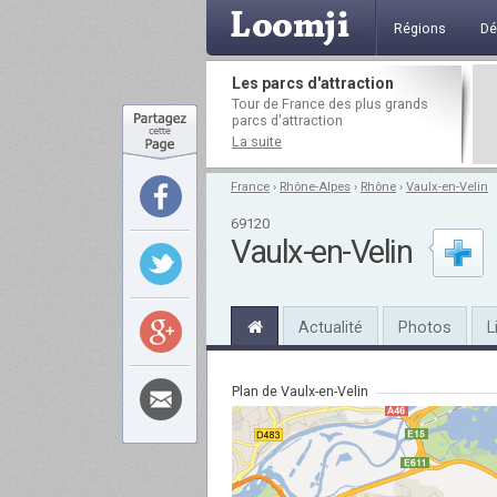
Régions
Dé
Les parcs d'attraction
Tour de France des plus grands
parcs d'attraction
La suite
France
›
Rhône-Alpes
›
Rhône
›
Vaulx-en-Velin
69120
Vaulx-en-Velin
Actualité
Photos
L
Plan de Vaulx-en-Velin