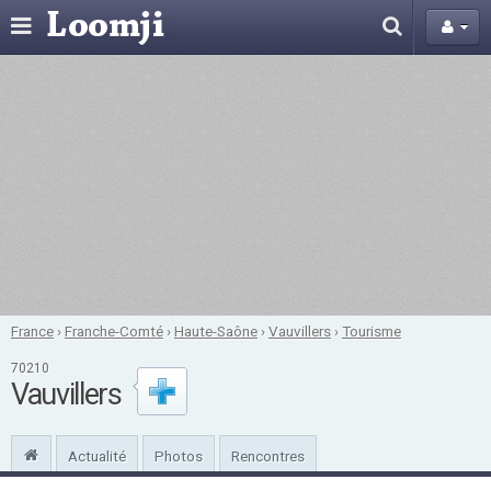
France
›
Franche-Comté
›
Haute-Saône
›
Vauvillers
›
Tourisme
70210
Vauvillers
Actualité
Photos
Rencontres