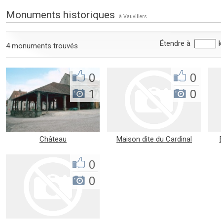
Monuments historiques
à Vauvillers
Étendre à
4 monuments trouvés
0
0
1
0
Château
Maison dite du Cardinal
Sommier
No
0
0