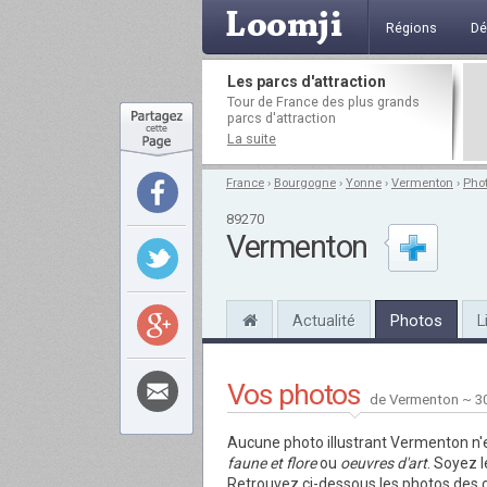
Régions
Dé
Les parcs d'attraction
Tour de France des plus grands
parcs d'attraction
La suite
France
›
Bourgogne
›
Yonne
›
Vermenton
›
Pho
89270
Vermenton
Actualité
Photos
L
Vos photos
de Vermenton ~ 3
Aucune photo illustrant Vermenton n'e
faune et flore
ou
oeuvres d'art
. Soyez 
Retrouvez ci-dessous les photos des