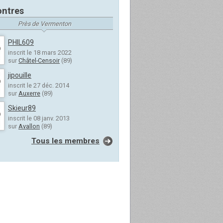
ntres
Près de Vermenton
PHIL609
inscrit le 18 mars 2022
sur
Châtel-Censoir
(89)
jipouille
inscrit le 27 déc. 2014
sur
Auxerre
(89)
Skieur89
inscrit le 08 janv. 2013
sur
Avallon
(89)
Tous les membres