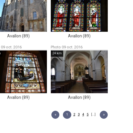
Avallon (89)
Avallon (89)
 09 oct. 2016
Photo 09 oct. 2016
m
24 km
Avallon (89)
Avallon (89)
«
1
2
3
4
5
[...]
»