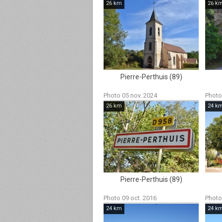
26 km
26 k
Pierre-Perthuis (89)
Photo 05 nov. 2024
Photo
26 km
24 k
Pierre-Perthuis (89)
Photo 09 oct. 2016
Photo
24 km
24 k