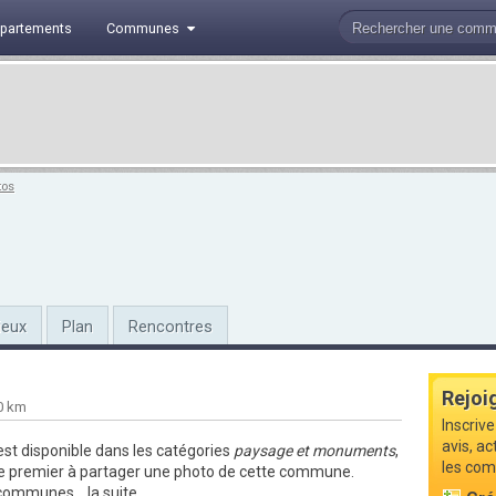
partements
Communes
tos
ieux
Plan
Rencontres
Rejoi
0 km
Inscriv
avis, a
st disponible dans les catégories
paysage et monuments
,
les com
le premier à
partager une photo de cette commune
.
 communes...
la suite