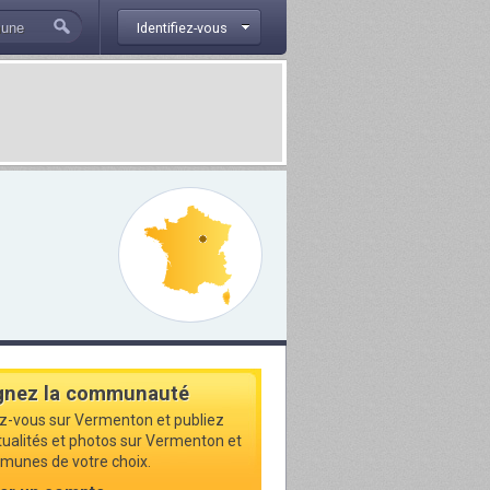
Identifiez-vous
gnez la communauté
ez-vous sur Vermenton et publiez
ctualités et photos sur Vermenton et
munes de votre choix.