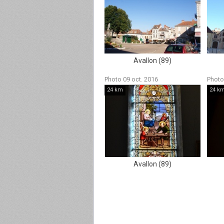
Avallon (89)
Photo 09 oct. 2016
Photo
24 km
24 k
Avallon (89)