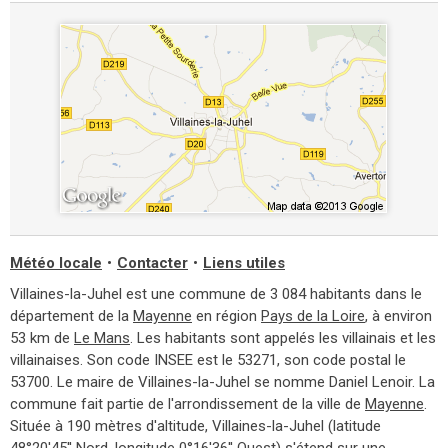
Météo locale
•
Contacter
•
Liens utiles
Villaines-la-Juhel est une commune de 3 084 habitants dans le
département de la
Mayenne
en région
Pays de la Loire
, à environ
53 km de
Le Mans
. Les habitants sont appelés les villainais et les
villainaises. Son code INSEE est le 53271, son code postal le
53700. Le maire de Villaines-la-Juhel se nomme Daniel Lenoir. La
commune fait partie de l'arrondissement de la ville de
Mayenne
.
Située à 190 mètres d'altitude, Villaines-la-Juhel (latitude
48°20'45'' Nord, longitude 0°16'36'' Ouest) s'étend sur une