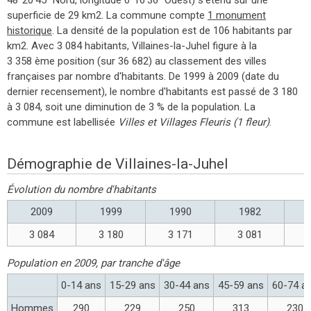
superficie de 29 km2. La commune compte
1 monument
historique
. La densité de la population est de 106 habitants par
km2. Avec 3 084 habitants, Villaines-la-Juhel figure à la
3 358 ème position (sur 36 682) au classement des villes
françaises par nombre d'habitants. De 1999 à 2009 (date du
dernier recensement), le nombre d'habitants est passé de 3 180
à 3 084, soit une diminution de 3 % de la population. La
commune est labellisée
Villes et Villages Fleuris (1 fleur)
.
Démographie de Villaines-la-Juhel
Évolution du nombre d'habitants
2009
1999
1990
1982
3 084
3 180
3 171
3 081
Population en 2009, par tranche d'âge
0-14 ans
15-29 ans
30-44 ans
45-59 ans
60-74 a
Hommes
290
229
250
313
230