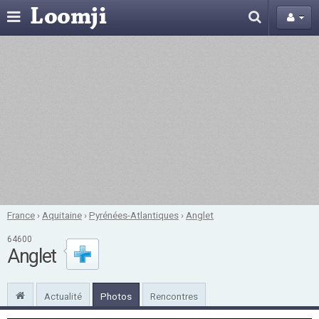
France
›
Aquitaine
›
Pyrénées-Atlantiques
›
Anglet
64600
Anglet
Actualité
Photos
Rencontres